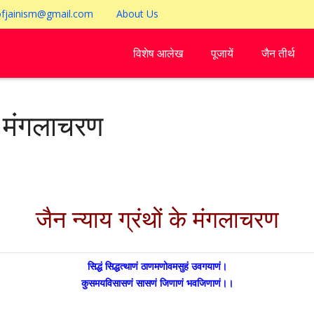
ofjainism@gmail.com
About Us
विशेष आलेख
पूजायें
जैन तीर्थ
के मंगलाचरण
जैन न्याय ग्रंथों के मंगलाचरण
सिद्धं सिद्धत्थाणं ठाणमणोवमसुहं उवगयाणं।
कुसमयविसासणं सासणं जिणाणं भवजिणाणं।।