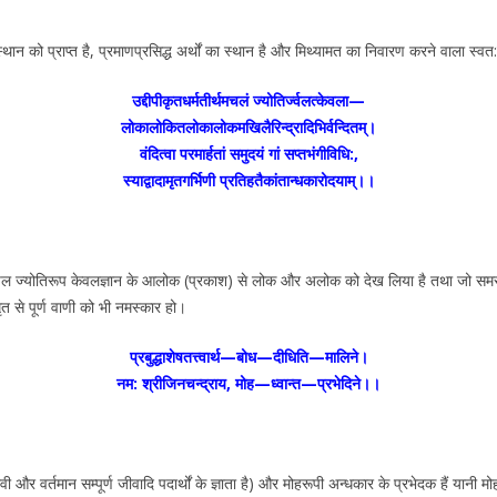
न को प्राप्त है, प्रमाणप्रसिद्ध अर्थों का स्थान है और मिथ्यामत का निवारण करने वाला स्वत:
उद्दीपीकृतधर्मतीर्थमचलं ज्योतिर्ज्वलत्केवला—
लोकालोकितलोकालोकमखिलैरिन्द्रादिभिर्वन्दितम्।
वंदित्वा परमार्हतां समुदयं गां सप्तभंगीविधि:,
स्याद्वादामृतगर्भिणी प्रतिहतैकांतान्धकारोदयाम्।।
ुई अचल ज्योतिरूप केवलज्ञान के आलोक (प्रकाश) से लोक और अलोक को देख लिया है तथा जो समस्त/
ृत से पूर्ण वाणी को भी नमस्कार हो।
प्रबुद्धाशेषतत्त्वार्थ—बोध—दीधिति—मालिने।
नम: श्रीजिनचन्द्राय, मोह—ध्वान्त—प्रभेदिने।।
वी और वर्तमान सम्पूर्ण जीवादि पदार्थों के ज्ञाता है) और मोहरूपी अन्धकार के प्रभेदक हैं यानी 