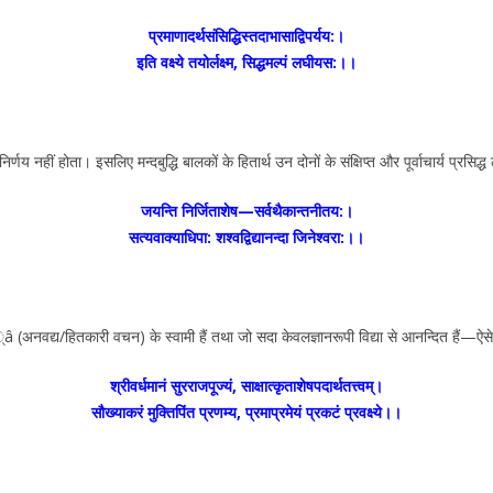
प्रमाणादर्थसंसिद्धिस्तदाभासाद्विपर्यय:।
इति वक्ष्ये तयोर्लक्ष्म, सिद्धमल्पं लघीयस:।।
िर्णय नहीं होता। इसलिए मन्दबुद्धि बालकों के हितार्थ उन दोनों के संक्षिप्त और पूर्वाचार्य प्रसिद्
जयन्ति निर्जिताशेष—सर्वथैकान्तनीतय:।
सत्यवाक्याधिपा: शश्वद्विद्यानन्दा जिनेश्वरा:।।
ाक््â (अनवद्य/हितकारी वचन) के स्वामी हैं तथा जो सदा केवलज्ञानरूपी विद्या से आनन्दित हैं—ऐ
श्रीवर्धमानं सुरराजपूज्यं, साक्षात्कृताशेषपदार्थतत्त्वम्।
सौख्याकरं मुक्तिपिंत प्रणम्य, प्रमाप्रमेयं प्रकटं प्रवक्ष्ये।।