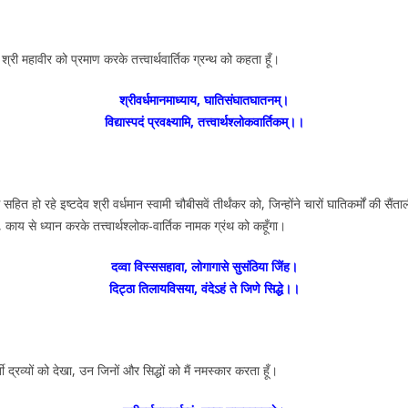
री महावीर को प्रमाण करके तत्त्वार्थवार्तिक ग्रन्थ को कहता हूँ।
श्रीवर्धमानमाध्याय, घातिसंघातघातनम्।
विद्यास्पदं प्रवक्ष्यामि, तत्त्वार्थश्लोकवार्तिकम्।।
ित हो रहे इष्टदेव श्री वर्धमान स्वामी चौबीसवें तीर्थंकर को, जिन्होंने चारों घातिकर्मों की सैं
य से ध्यान करके तत्त्वार्थश्लोक-वार्तिक नामक ग्रंथ को कहूँगा।
दव्वा विस्ससहावा, लोगागासे सुसंठिया जेिंह।
दिट्ठा तिलायविसया, वंदेऽहं ते जिणे सिद्धे।।
ी द्रव्यों को देखा, उन जिनों और सिद्धों को मैं नमस्कार करता हूँ।