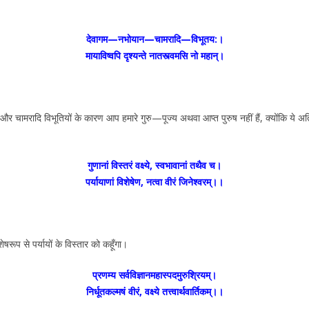
देवागम—नभोयान—चामरादि—विभूतय:।
मायाविष्वपि दृश्यन्ते नातस्त्वमसि नो महान्।
 चामरादि विभूतियों के कारण आप हमारे गुरु—पूज्य अथवा आप्त पुरुष नहीं हैं, क्योंकि ये अति
गुणानां विस्तरं वक्ष्ये, स्वभावानां तथैव च।
पर्यायाणां विशेषेण, नत्वा वीरं जिनेश्वरम्।।
षरूप से पर्यायों के विस्तार को कहूँगा।
प्रणम्य सर्वविज्ञानमहास्पदमुरुश्रियम्।
निर्धूतकल्मषं वीरं, वक्ष्ये तत्त्वार्थवार्तिकम्।।