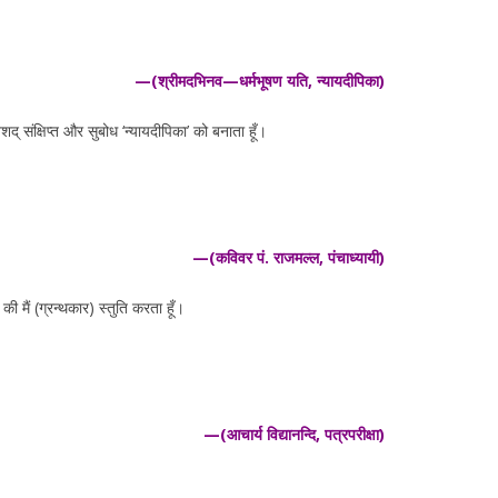
—(श्रीमदभिनव—धर्मभूषण यति, न्यायदीपिका)
शद् संक्षिप्त और सुबोध ‘न्यायदीपिका’ को बनाता हूँ।
—(कविवर पं. राजमल्ल, पंचाध्यायी)
ी मैं (ग्रन्थकार) स्तुति करता हूँ।
—(आचार्य विद्यानन्दि, पत्रपरीक्षा)