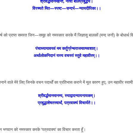
श्रीवर्द्धमानमर्हन्तं, नत्वा बालप्रबुद्धये।
विरच्यते मित—स्पष्ट—सन्दर्भ—न्यायदीपिका।।
रकर्ष को प्राप्त समस्त जिन—समूह को नमस्कार करके मैं जिज्ञासु बालकों (मन्द जनों) के बोधार्थ वि
पंचाध्यायावयवं मम कर्तुर्ग्रन्थराजमात्मवशात्।
अर्थालोकनिदानं यस्य वचस्तं स्तुवे महावीरम्।।
े वाले मेरे लिए जिनके वचन पदार्थों का प्रतिभास कराने में मूल कारण हुए, उन महावीर स्वामी क
श्रीवर्द्धमानमानम्य, स्याद्वादन्यायनायकम्।
प्रबुद्धाशेषतत्त्वार्थं, पत्रवाक्यं विचार्यते।।
द्धमान भगवान को नमस्कार करके ‘पत्रवाक्य’ का विचार करता हूँ।