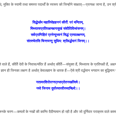
निधि, मुक्ति के स्वामी तथा समस्त पदार्थों के स्वरूप को जिन्होंने साक्षात्—प्रत्यक्ष जाना है, उ
सिद्धेर्धाम महारिमोहहननं कीर्त्ते: परं मन्दिरम्,
मिथ्यात्वप्रतिपक्षमक्षयसुखं संशीतिविध्वंसनम्।
सर्वप्राणिहितं प्रभेन्दुभवनं सिद्धं प्रमालक्षणम्,
संतश्चेतसि चिन्तयन्तु सुधिय: श्रीवर्द्धमानं जिनम्।।
ाले हैं, कीर्ति देवी के निवास/मंदिर हैं अर्थात् कीर्ति—संयुक्त हैं, मिथ्यात्व के प्रतिपक्षी हैं, 
तथा ज्ञान ही जिनका लक्षण है अर्थात् केवलज्ञान के धारक हैं—ऐसे श्री वर्द्धमान भगवान का बुद्धि
नतामरशिरोरत्नप्रभाप्रोतनखत्विषे।
नमो जिनाय दुर्वारमारवीरमदच्छिदे।।
ा से जिनके चरण—कमलों के नखों की कान्ति दैदीप्यमान हो रही है और जो दुर्निवार पराक्रम वाले का