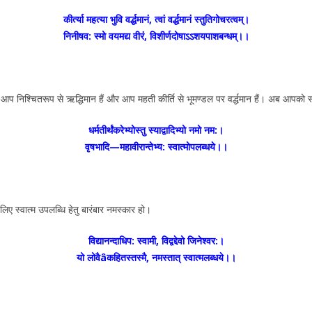
कीर्त्या महत्या भुवि वर्द्धमानं, त्वां वर्द्धमानं स्तुतिगोचरत्वम्।
निनीषव: स्मो वयमद्य वीरं, विशीर्णदोषाऽऽशयपाशबन्धम्।।
ैं, आप निश्चितरूप से ऋद्धिमान हैं और आप महती कीर्ति से भूमण्डल पर वर्द्धमान हैं। अब आप
धर्मतीर्थंकरेभ्योस्तु स्याद्वादिभ्यो नमो नम:।
वृषभादि—महावीरान्तेभ्य: स्वात्मोपलब्धये।।
े लिए स्वात्म उपलब्धि हेतु बारंबार नमस्कार हो।
विद्यानन्दाधिप: स्वामी, विद्वद्देवो जिनेश्वर:।
यो लोवैâकहितस्तस्मै, नमस्तात् स्वात्मलब्धये।।