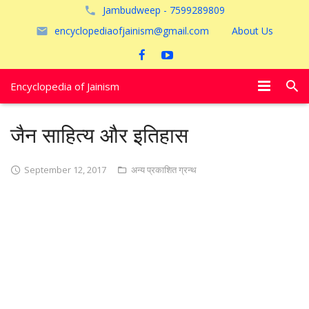
Jambudweep - 7599289809
encyclopediaofjainism@gmail.com
About Us
Encyclopedia of Jainism
विशेष आलेख
जैन साहित्य और इतिहास
पूजायें
September 12, 2017
अन्य प्रकाशित ग्रन्थ
जैन तीर्थ
अयोध्या