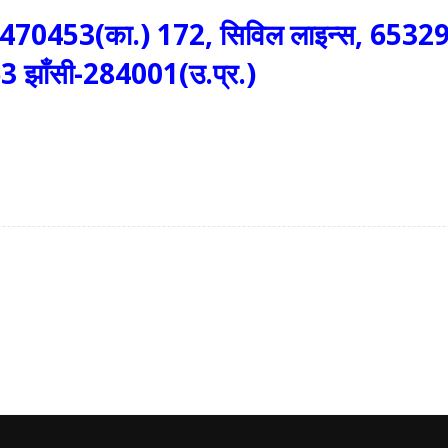
0453(का.) 172, सिविल लाइन्स, 6532937
 झाँसी-284001(उ.प्र.)