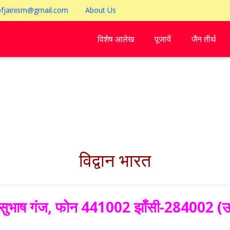
ofjainism@gmail.com
About Us
विशेष आलेख
पूजायें
जैन तीर्थ
विद्वान भारत
, सुभाष गंज, फोन 441002 झाँसी-284002 (उ.