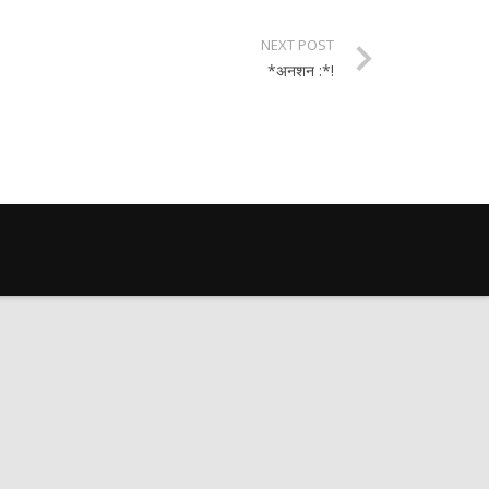
NEXT POST
*अनशन :*!