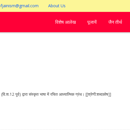
ofjainism@gmail.com
About Us
विशेष आलेख
पूजायें
जैन तीर्थ
पूर्व) द्वारा संस्कृत भाषा में रचित आध्यात्मिक ग्रंथ। [[श्रेणी:शब्दकोष]]