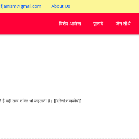
ofjainism@gmail.com
About Us
विशेष आलेख
पूजायें
जैन तीर्थ
 वही तत्व शक्ति भी कहलाती है। [[श्रेणी:शब्दकोष]]