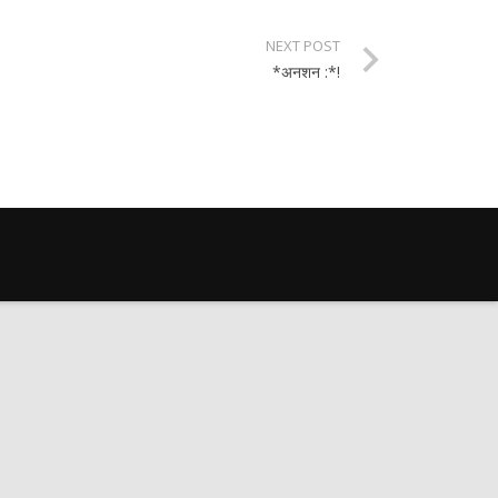
NEXT POST
*अनशन :*!