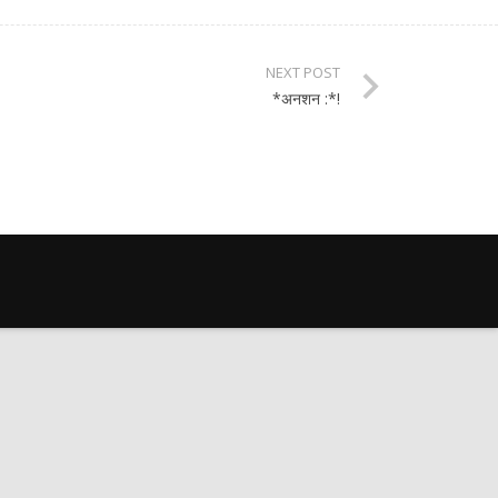
NEXT POST
*अनशन :*!