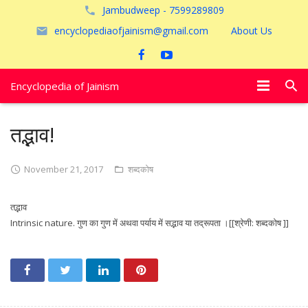
Jambudweep - 7599289809
encyclopediaofjainism@gmail.com
About Us
Encyclopedia of Jainism
विशेष आलेख
तद्भाव!
पूजायें
November 21, 2017
शब्दकोष
जैन तीर्थ
तद्भाव
अयोध्या
Intrinsic nature. गुण का गुण में अथवा पर्याय में सद्भाव या तद्रूपता ।[[श्रेणी: शब्दकोष ]]