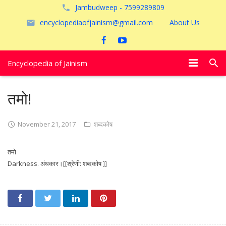
Jambudweep - 7599289809
encyclopediaofjainism@gmail.com
About Us
Encyclopedia of Jainism
विशेष आलेख
तमो!
पूजायें
November 21, 2017
शब्दकोष
जैन तीर्थ
तमो
अयोध्या
Darkness. अंधकार।[[श्रेणी: शब्दकोष ]]