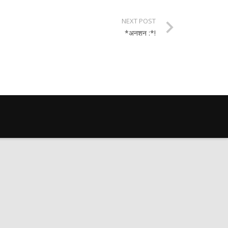
NEXT POST
*अनशन :*!