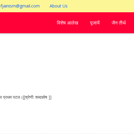
ofjainism@gmail.com
About Us
विशेष आलेख
पूजायें
जैन तीर्थ
 प्रथम पटल।[[श्रेणी: शब्दकोष ]]