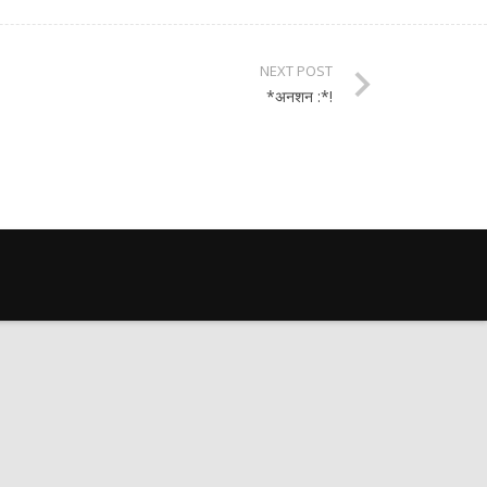
NEXT POST
*अनशन :*!