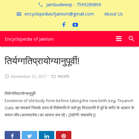
Jambudweep - 7599289809
encyclopediaofjainism@gmail.com
About Us
Encyclopedia of Jainism
विशेष आलेख
तिर्यग्गतिप्रायोग्यानुपूर्वी!
पूजायें
November 21, 2017
शब्दकोष
जैन तीर्थ
तिर्यग्गतिप्रायोग्यानुपूर्वी
अयोध्या
Existence of old body form before taking the new birth (reg. Tiryanch
Gati). वह नामकर्म जिसके उदय से तिर्यचगति में जाते हुए विग्रहगति में पूर्व के शरीर के आकार के
समान जीव (आत्मप्रदेश ) का आकार बना रहे। [[श्रेणी: शब्दकोष ]]