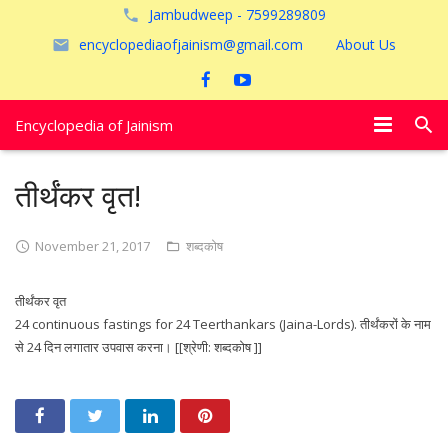
Jambudweep - 7599289809
encyclopediaofjainism@gmail.com
About Us
Encyclopedia of Jainism
विशेष आलेख
तीर्थंकर वृत!
पूजायें
November 21, 2017
शब्दकोष
जैन तीर्थ
तीर्थंकर वृत
अयोध्या
24 continuous fastings for 24 Teerthankars (Jaina-Lords). तीर्थंकरों के नाम
से 24 दिन लगातार उपवास करना। [[श्रेणी: शब्दकोष ]]