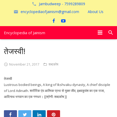
Jambudweep - 7599289809
encyclopediaofjainism@gmail.com
About Us
Encyclopedia of Jainism
विशेष आलेख
तेजस्वी!
पूजायें
November 21, 2017
शब्दकोष
जैन तीर्थ
तेजस्वी
अयोध्या
Lustrous bodied beings, A king of Ikshvaku dynasty, A chief disciple
of Lord Adinath. शारीरिक एंव आत्मिक प्रभा से युक्त जीव, इक्ष्वाकुवंश का एक राजा,
आदिनाथ भगवान का एक गणधर। [[श्रेणी: शब्दकोष ]]