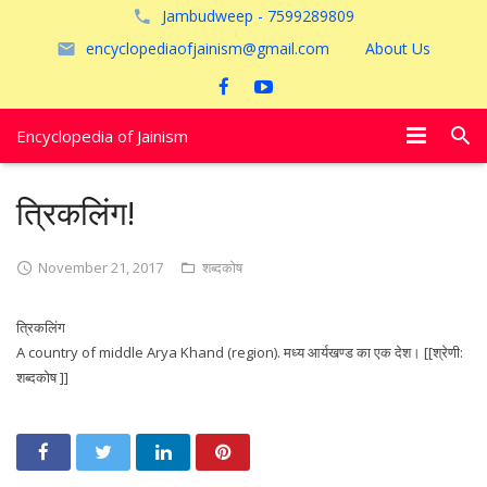
Jambudweep - 7599289809
encyclopediaofjainism@gmail.com
About Us
Encyclopedia of Jainism
विशेष आलेख
त्रिकलिंग!
पूजायें
November 21, 2017
शब्दकोष
जैन तीर्थ
त्रिकलिंग
अयोध्या
A country of middle Arya Khand (region). मध्य आर्यखण्ड का एक देश। [[श्रेणी:
शब्दकोष ]]