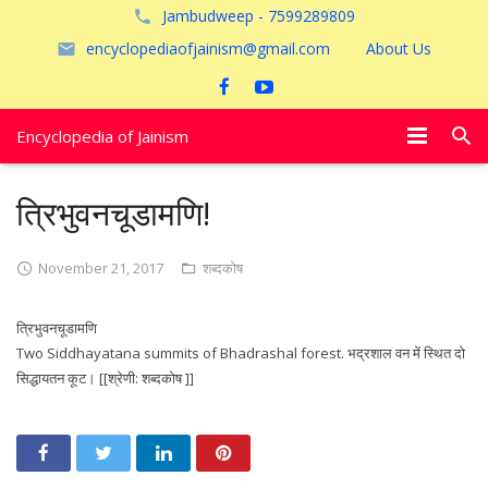
Jambudweep - 7599289809
encyclopediaofjainism@gmail.com
About Us
Encyclopedia of Jainism
विशेष आलेख
त्रिभुवनचूडामणि!
पूजायें
November 21, 2017
शब्दकोष
जैन तीर्थ
त्रिभुवनचूडामणि
अयोध्या
Two Siddhayatana summits of Bhadrashal forest. भद्रशाल वन में स्थित दो
सिद्धायतन कूट। [[श्रेणी: शब्दकोष ]]