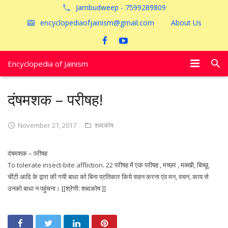
Jambudweep - 7599289809
encyclopediaofjainism@gmail.com
About Us
Encyclopedia of Jainism
विशेष आलेख
दंषमशक – परीषह!
पूजायें
November 21, 2017
शब्दकोष
जैन तीर्थ
दंषमशक – परीषह
अयोध्या
To tolerate insect-bite affliction. 22 परीषह में एक परीषह , मच्छर , मक्खी, बिच्छू,
चींटी आदि के द्वारा की गयी बाधा को बिना प्रतिकार किये सहन करना एंव मन, वचन, काय से
उनको बाधा न पहुंचना। [[श्रेणी: शब्दकोष ]]