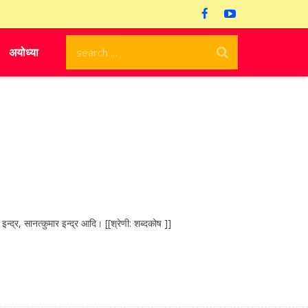
अयोध्या
्द्र, सानत्कुमार इन्द्र आदि। [[श्रेणी: शब्दकोष ]]