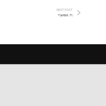
NEXT POST
*अनशन :*!