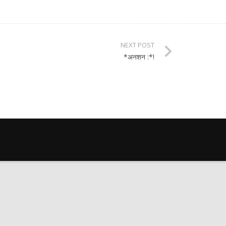
NEXT POST
*अनशन :*!