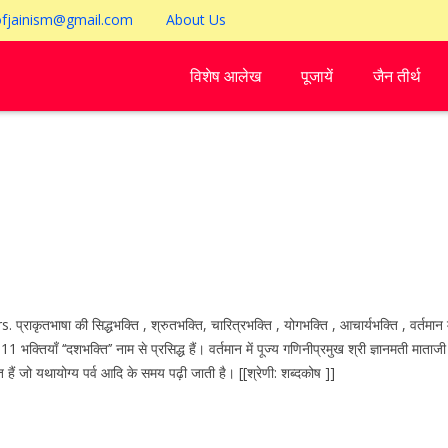
ofjainism@gmail.com
About Us
विशेष आलेख
पूजायें
जैन तीर्थ
ाषा की सिद्धभक्ति , श्रुतभक्ति, चारित्रभक्ति , योगभक्ति , आचार्यभक्ति , वर्तमान में उपल
े 11 भक्तियाँ ‘‘दशभक्ति’’ नाम से प्रसिद्ध हैं। वर्तमान में पूज्य गणिनीप्रमुख श्री ज्ञानमती माता
ित हैं जो यथायोग्य पर्व आदि के समय पढ़ी जाती है। [[श्रेणी: शब्दकोष ]]