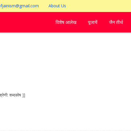
ofjainism@gmail.com
About Us
विशेष आलेख
पूजायें
जैन तीर्थ
रेणी: शब्दकोष ]]