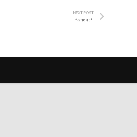
NEXT POST
*अनशन :*!