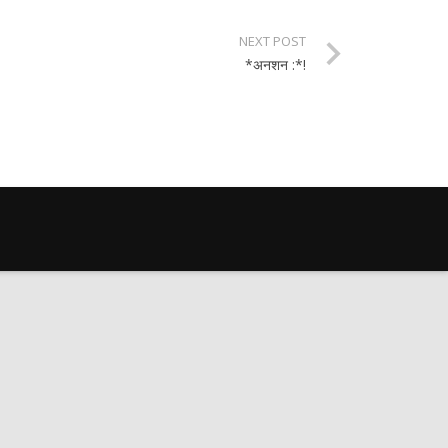
NEXT POST
*अनशन :*!