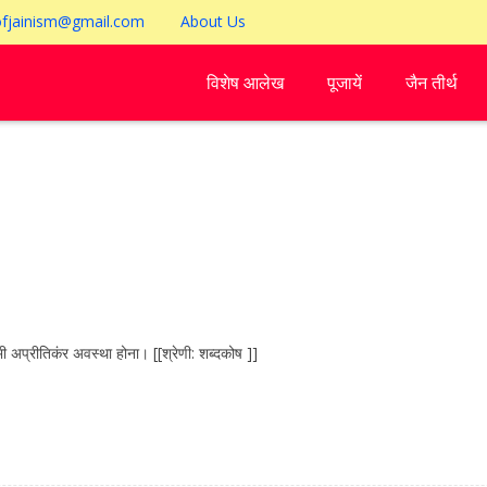
ofjainism@gmail.com
About Us
विशेष आलेख
पूजायें
जैन तीर्थ
ी अप्रीतिकंर अवस्था होना। [[श्रेणी: शब्दकोष ]]