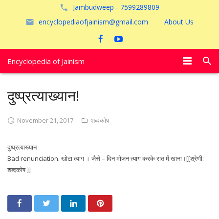
Jambudweep - 7599289809
encyclopediaofjainism@gmail.com
About Us
Encyclopedia of Jainism
विशेष आलेख
दुष्प्रत्याख्यान!
पूजायें
November 21, 2017
शब्दकोष
जैन तीर्थ
दुष्प्रत्याख्यान
अयोध्या
Bad renunciation. खोटा त्याग । जैसे – दिन मोजन त्याग करके रात में खाना।[[श्रेणी:
शब्दकोष ]]