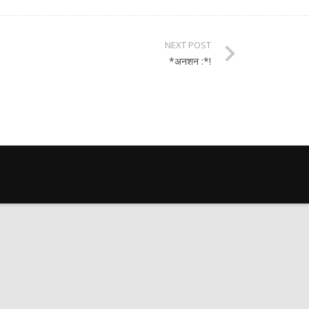
NEXT POST
*अनशन :*!