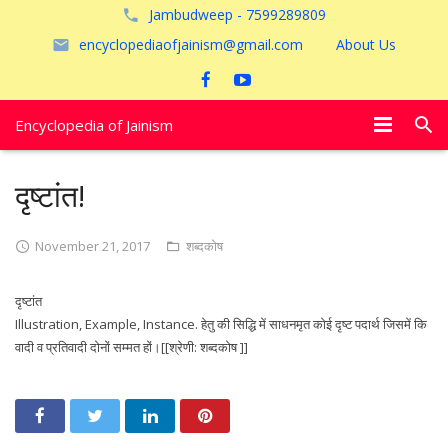
Jambudweep - 7599289809
encyclopediaofjainism@gmail.com
About Us
Encyclopedia of Jainism
विशेष आलेख
दृष्टांत!
पूजायें
November 21, 2017
शब्दकोष
जैन तीर्थ
दृष्टांत
अयोध्या
Illustration, Example, Instance. हेतु की सिद्धि में साधनमृत कोई दृष्ट पदार्थ जिसमें कि
वादी व प्रतिवादी दोनों सम्मत हों।[[श्रेणी: शब्दकोष ]]