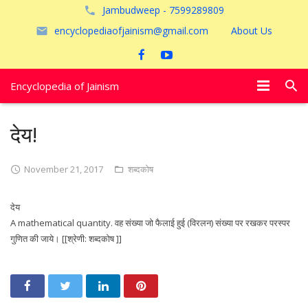
Jambudweep - 7599289809
encyclopediaofjainism@gmail.com
About Us
Encyclopedia of Jainism
विशेष आलेख
देय!
पूजायें
November 21, 2017
शब्दकोष
जैन तीर्थ
देय
अयोध्या
A mathematical quantity. वह संख्या जो फैलाई हुई (विरलन) संख्या पर रखकर परस्पर
गुणित की जाये। [[श्रेणी: शब्दकोष ]]