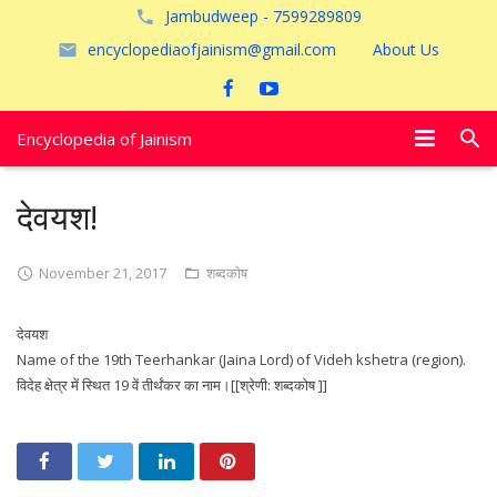
Jambudweep - 7599289809
encyclopediaofjainism@gmail.com
About Us
Encyclopedia of Jainism
विशेष आलेख
देवयश!
पूजायें
November 21, 2017
शब्दकोष
जैन तीर्थ
देवयश
अयोध्या
Name of the 19th Teerhankar (Jaina Lord) of Videh kshetra (region).
विदेह क्षेत्र में स्थित 19 वें तीर्थंकर का नाम।[[श्रेणी: शब्दकोष ]]