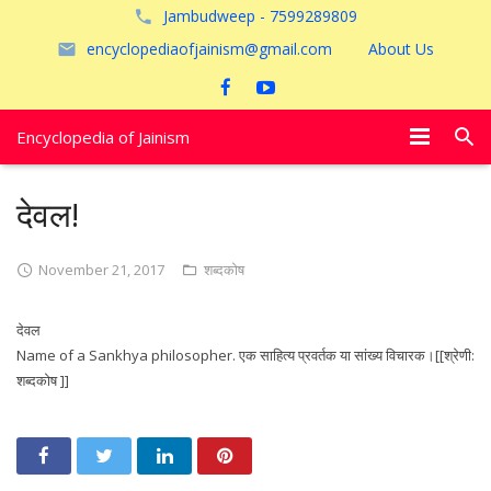
Jambudweep - 7599289809
encyclopediaofjainism@gmail.com
About Us
Encyclopedia of Jainism
विशेष आलेख
देवल!
पूजायें
November 21, 2017
शब्दकोष
जैन तीर्थ
देवल
अयोध्या
Name of a Sankhya philosopher. एक साहित्य प्रवर्तक या सांख्य विचारक।[[श्रेणी:
शब्दकोष ]]