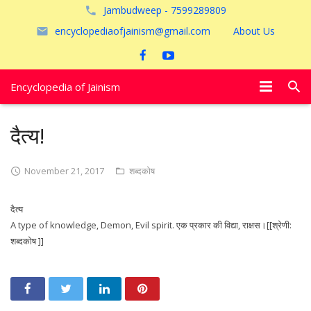
Jambudweep - 7599289809
encyclopediaofjainism@gmail.com
About Us
Encyclopedia of Jainism
विशेष आलेख
दैत्य!
पूजायें
November 21, 2017
शब्दकोष
जैन तीर्थ
दैत्य
अयोध्या
A type of knowledge, Demon, Evil spirit. एक प्रकार की विद्या, राक्षस।[[श्रेणी:
शब्दकोष ]]