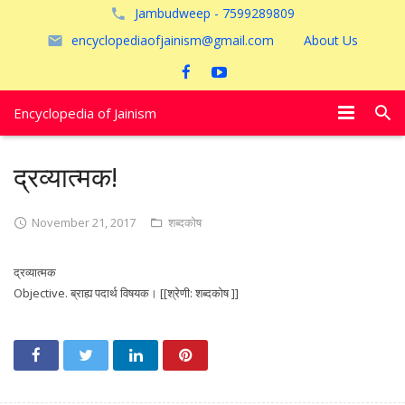
Jambudweep - 7599289809
encyclopediaofjainism@gmail.com
About Us
Encyclopedia of Jainism
विशेष आलेख
द्रव्यात्मक!
पूजायें
November 21, 2017
शब्दकोष
जैन तीर्थ
द्रव्यात्मक
अयोध्या
Objective. ब्राह्य पदार्थ विषयक। [[श्रेणी: शब्दकोष ]]