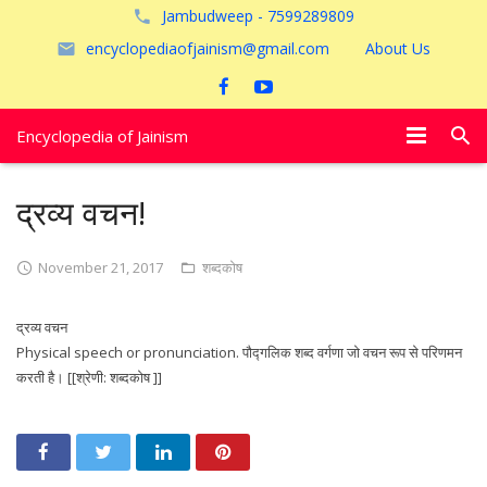
Jambudweep - 7599289809
encyclopediaofjainism@gmail.com
About Us
Encyclopedia of Jainism
विशेष आलेख
द्रव्य वचन!
पूजायें
November 21, 2017
शब्दकोष
जैन तीर्थ
द्रव्य वचन
अयोध्या
Physical speech or pronunciation. पौद्गलिक शब्द वर्गणा जो वचन रूप से परिणमन
करती है। [[श्रेणी: शब्दकोष ]]