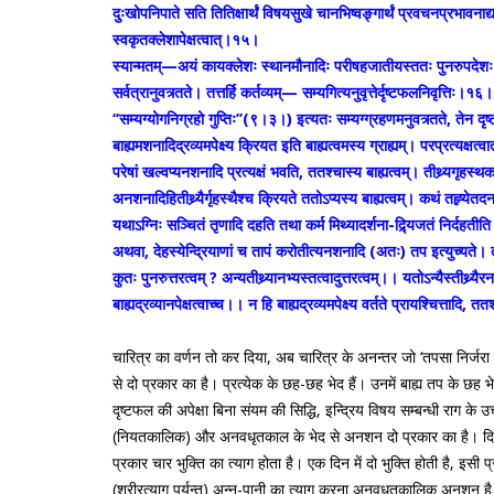
दुःखोपनिपाते सति तितिक्षार्थं विषयसुखे चानभिष्वङ्गार्थं प्रवचनप्रभावनाद
स्वकृतक्लेशापेक्षत्वात्।१५।
स्यान्मतम्—अयं कायक्लेशः स्थानमौनादिः परीषहजातीयस्ततः पुनरुपदेशः पौनरु
सर्वत्रानुवत्र्तते। तत्तर्हि कर्तव्यम्— सम्यगित्यनुवृत्तेर्दृष्टफलनिवृत्तिः।१६।
‘‘सम्यग्योगनिग्रहो गुप्तिः’’(९।३।) इत्यतः सम्यग्ग्रहणमनुवत्र्तते, तेन दृष्ट
बाह्यमशनादिद्रव्यमपेक्ष्य क्रियत इति बाह्यत्वमस्य ग्राह्यम्। परप्रत्यक्षत
परेषां खल्वप्यनशनादि प्रत्यक्षं भवति, ततश्चास्य बाह्यत्वम्। तीथ्र्यगृहस्थ
अनशनादिहितीथ्र्यैर्गृहस्थैश्च क्रियते ततोऽप्यस्य बाह्यत्वम्। कथं तह्र्ये
यथाऽग्निः सञ्चितं तृणादि दहति तथा कर्म मिथ्यादर्शना-द्र्यिजतं निर्दहतीत
अथवा, देहस्येन्द्रियाणां च तापं करोतीत्यनशनादि (अतः) तप इत्युच्यते। तत्
कुतः पुनरुत्तरत्वम् ? अन्यतीथ्र्यानभ्यस्तत्वादुत्तरत्वम्।। यतोऽन्यैस्तीथ
बाह्यद्रव्यानपेक्षत्वाच्च।। न हि बाह्यद्रव्यमपेक्ष्य वर्तते प्रायश्चित्तादि, 
चारित्र का वर्णन तो कर दिया, अब चारित्र के अनन्तर जो ‘तपसा निर्जर
से दो प्रकार का है। प्रत्येक के छह-छह भेद हैं। उनमें बाह्य तप के छ
दृष्टफल की अपेक्षा बिना संयम की सिद्धि, इन्द्रिय विषय सम्बन्धी राग 
(नियतकालिक) और अनवधृतकाल के भेद से अनशन दो प्रकार का है। दिन मे
प्रकार चार भुक्ति का त्याग होता है। एक दिन में दो भुक्ति होती है, 
(शरीरत्याग पर्यन्त) अन्न-पानी का त्याग करना अनवधृतकालिक अनशन है।।२।