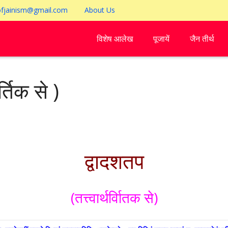
ofjainism@gmail.com
About Us
विशेष आलेख
पूजायें
जैन तीर्थ
र्तिक से )
द्वादशतप
(तत्त्वार्थर्वाितक से)