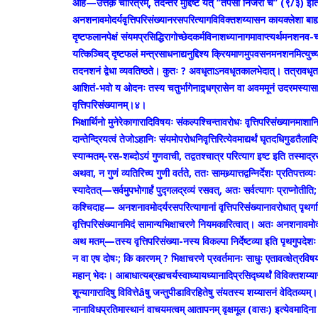
आह—उत्तंक़ चारित्रम्, तदन्तर मुद्दिष्टं यत् ‘‘तपसा निर्जरा च’’ (९/३) इति,
अनशनावमोदर्यवृत्तिपरिसंख्यानरसपरित्यागविविक्तशय्यासन कायक्लेशा ब
दृष्टफलानपेक्षं संयमप्रसिद्धिरागोच्छेदकर्मविनाशध्यानागमावाप्त्यर्थमन
यत्किञ्चिद् दृष्टफलं मन्त्रसाधनाद्यनुद्दिश्य क्रियमाणमुपवसनमनशनमित्यु
तदनशनं द्वेधा व्यवतिष्ठते। कुतः ? अवधृताऽनवधृतकालभेदात्। तत्रावधृत
आशितं-भवो य ओदनः तस्य चतुर्भागेनाद्र्धग्रासेन वा अवममूनं उदरमस्यासाव
वृत्तिपरिसंख्यानम्।४।
भिक्षार्थिनो मुनेरेकागारादिविषयः संकल्पश्चिन्तावरोधः वृत्तिपरिसंख्यानमाशानि
दान्तेन्द्रियत्वं तेजोऽहानिः संयमोपरोधनिवृत्तिरित्येवमाद्यर्थं घृतदधिगुडतैल
स्यान्मतम्-रस-शब्दोऽयं गुणवाची, तद्वतश्चात्र परित्याग इष्ट इति तस्माद्रसव
अथवा, न गुणं व्यतिरिच्य गुणी वर्तते, ततः सामथ्र्यात्तद्वन्निर्देशः प्रतिपत
स्यादेतत्—सर्वमुपभोगार्हं पुद्गलद्रव्यं रसवत्, अतः सर्वत्यागः प्राप्नोत
कश्चिदाह— अनशनावमोदर्यरसपरित्यागानां वृत्तिपरिसंख्यानावरोधात् पृथग
वृत्तिपरिसंख्यानमिदं सामान्यभिक्षाचरणे नियमकारित्वात्। अतः अनशनावमोदर्
अथ मतम्—तस्य वृत्तिपरिसंख्या-नस्य विकल्पा निर्देष्टव्या इति पृथगुपदे
न वा एष दोषः; कि कारणम् ? भिक्षाचरणे प्रवर्तमानः साधुः एतावत्क्षेत्रविषया
महान् भेदः। आबाधात्यब्रह्मचर्यस्वाध्यायध्यानादिप्रसिद्ध्यर्थं विविक्तश
शून्यागारादिषु विवित्तेâषु जन्तुपीडाविरहितेषु संयतस्य शय्यासनं वेदितव्
नानाविधप्रतिमास्थानं वाचयमत्वम् आतापनम् वृक्षमूल (वासः) इत्येवमादिन