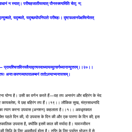
समाधानं न स्यात्। परीषहजातीयत्वात् पौनरुक्त्यमिति चेत्; न;
युच्यते, यदृच्यते, यदृच्छयोपनिपाते परीषहः। दृष्टफलानपेक्षमित्येतत्
रायश्चित्तविनयवैयावृत्त्यस्वाध्यायव्युत्सर्गध्यानान्युत्तरम्।।२०।।
ादितपः अन्तःकरणव्यापारालम्बनं ततोऽस्याभ्यन्तरत्वम्।
रना योग्य है। उसी का वर्णन करते हैं—वह तप अन्तरंग और बहिरंग के भेद
सन और कायक्लेश, ये छह बहिरंग तप हैं।।१९।। लौकिक सुख, मंत्रसाधनादि
ार के आहार का त्याग करना उपवास (अनशन) कहलाता है।।१।। अवधृतकाल
क्ति पहले दिन की, दो उपवास के दिन की और एक पारणा के दिन की; इस
तकालिक उपवास है, क्योंकि इसमें काल की मर्यादा है। यावज्जीवन
्धि के लिए अवमौदर्य होता है। तृप्ति के लिए पर्याप्त भोजन में से