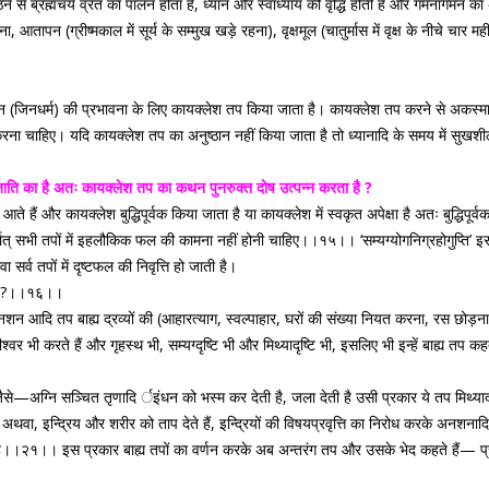
ठने से ब्रह्मचर्य व्रत का पालन होता है, ध्यान और स्वाध्याय की वृद्धि होती है और गमनागमन 
पन (ग्रीष्मकाल में सूर्य के सम्मुख खड़े रहना), वृक्षमूल (चातुर्मास में वृक्ष के नीचे चार म
 (जिनधर्म) की प्रभावना के लिए कायक्लेश तप किया जाता है। कायक्लेश तप करने से अकस्मात
ा चाहिए। यदि कायक्लेश तप का अनुष्ठान नहीं किया जाता है तो ध्यानादि के समय में सुखशील व्य
जाति का है अतः कायक्लेश तप का कथन पुनरुक्त दोष उत्पन्न करता है ?
 हैं और कायक्लेश बुद्धिपूर्वक किया जाता है या कायक्लेश में स्वकृत अपेक्षा है अतः बुद्धिपूर
र्थात् सभी तपों में इहलौकिक फल की कामना नहीं होनी चाहिए।।१५।। ‘सम्यग्योगनिग्रहोगुप्ति’ इस 
ा सर्व तपों में दृष्टफल की निवृत्ति हो जाती है।
 हैं ?।।१६।।
 ये अनशन आदि तप बाह्य द्रव्यों की (आहारत्याग, स्वल्पाहार, घरों की संख्या नियत करना, रस छोड़
्वर भी करते हैं और गृहस्थ भी, सम्यग्दृष्टि भी और मिथ्यादृष्टि भी, इसलिए भी इन्हें बाह्य तप कहत
जैसे—अग्नि सञ्चित तृणादि र्इंधन को भस्म कर देती है, जला देती है उसी प्रकार ये तप मिथ्या
। अथवा, इन्द्रिय और शरीर को ताप देते हैं, इन्द्रियों की विषयप्रवृत्ति का निरोध करके अनशन
 है।।२१।। इस प्रकार बाह्य तपों का वर्णन करके अब अन्तरंग तप और उसके भेद कहते हैं— प्रायश्चि