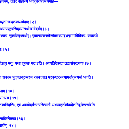
्विधम्, तत्र बाह्यस्य भेदप्रतिपत्त्यर्थमाह—
म्—अवधृतानवधृतकालभेदात्।२।
यायसुखसिद्ध्याद्यर्थमवमोदर्यम्।३।
ाय-सुखसिद्ध्यर्थम्। एकागारसप्तवेश्मैकरथ्याद्र्धग्रामादिविषयः संकल्पो
्यागः।५।
िष्टोऽत्र मतुः यथा शुक्लः पट इति। अव्यतिरेकाद्वा तद्वत्संप्रत्ययः।७।
सर्वस्य पुद्गलद्रव्यस्य रसवत्त्वात् प्रकृष्टरसत्यागसंप्रत्ययो भवति।
स्थनाम्।१०।
ंख्यानस्य।११।
व्यनिवृत्तिः, एवं अवमोदर्यरसपरित्यागौ अभ्यवहर्तव्यैकदेशनिवृत्तिपराविति
ौनातपनादिरनेकधा।१३।
नार्थम्।१४।