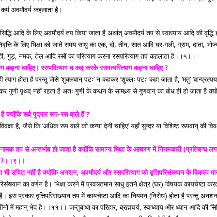
कर्म अवमौदर्य कहलाता है।
द्धि आदि के लिए अवमौदर्य तप किया जाता है अर्थात् अवमौदर्य तप से स्वाध्याय आदि की वृद्
िवृत्ति के लिए भिक्षा को जाते समय साधु का एक, दो, तीन, सात आदि घर-गली, ग्राम, दाता, भो
 दूध, दही, गुड़, नमक, तेल आदि रसों का परित्याग करना रसपरित्याग तप कहलाता है।।५।।
्याग कहना चाहिए। रसपरित्याग न कह करके रसवत्परित्याग कहना चाहिए ?
 त्याग होता है परन्तु जैसे ‘शुक्लवान् पटः’ न कहकर ‘शुक्लः पटः’ कहा जाता है, ‘मतु’ ‘वान्प्
गुणी पृथव् नहीं रहता है अतः गुणी के कथन के सामथ्र्य से गुणवान् का बोध ही हो जाता है क्योंकि
 क्योंकि सर्व पुद्गल रूप-रस वाले हैं ?
 विवक्षा है, जैसे कि ‘अधिक रूप वाले को कन्या देनी चाहिए’ यहाँ सुन्दर या विशिष्ट रूपवान् की विव
ामक तप से अन्तर्भाव हो जाता है क्योंकि सामान्य भिक्षा के आचरण में नियमकारी (प्रतिबन्ध ल
 है ?।।९।।
ा भी उचित नहीं है क्योंकि अनशन, अवमौदर्य और रसपरित्याग को वृत्तिपरिसंख्यान के विकल्प 
परिसंख्यान का वर्णन है। भिक्षा करने में प्रवत्र्तमान साधु इतने क्षेत्र (घर) विषयक कायचेष्टा 
। इस प्रकार वृत्तिपरिसंख्यान तप में कायचेष्टा आदि का नियमन (निरोध) होता है परन्तु अनशन मे
में महान् भेद है।।११।। जन्तुबाधा का परिहार, ब्रह्मचर्य, स्वाध्याय और ध्यान आदि की सिद्धि के