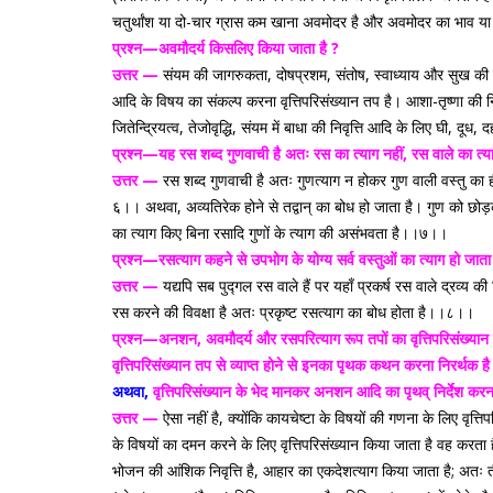
चतुर्थांश या दो-चार ग्रास कम खाना अवमोदर है और अवमोदर का भाव या 
प्रश्न—अवमौदर्य किसलिए किया जाता है ?
उत्तर —
संयम की जागरुकता, दोषप्रशम, संतोष, स्वाध्याय और सुख की सि
आदि के विषय का संकल्प करना वृत्तिपरिसंख्यान तप है। आशा-तृष्णा की न
जितेन्द्रियत्व, तेजोवृद्धि, संयम में बाधा की निवृत्ति आदि के लिए घी,
प्रश्न—यह रस शब्द गुणवाची है अतः रस का त्याग नहीं, रस वाले का त
उत्तर —
रस शब्द गुणवाची है अतः गुणत्याग न होकर गुण वाली वस्तु का ही
६।। अथवा, अव्यतिरेक होने से तद्वान् का बोध हो जाता है। गुण को छोड़कर 
का त्याग किए बिना रसादि गुणों के त्याग की असंभवता है।।७।।
प्रश्न—रसत्याग कहने से उपभोग के योग्य सर्व वस्तुओं का त्याग हो जाता है
उत्तर —
यद्यपि सब पुद्गल रस वाले हैं पर यहाँ प्रकर्ष रस वाले द्रव्य की
रस करने की विवक्षा है अतः प्रकृष्ट रसत्याग का बोध होता है।।८।।
प्रश्न—अनशन, अवमौदर्य और रसपरित्याग रूप तपों का वृत्तिपरिसंख्यान न
वृत्तिपरिसंख्यान तप से व्याप्त होने से इनका पृथक कथन करना निरर्थक
अथवा,
वृत्तिपरिसंख्यान के भेद मानकर अनशन आदि का पृथव् निर्देश करन
उत्तर —
ऐसा नहीं है, क्योंकि कायचेष्टा के विषयों की गणना के लिए वृत्ति
के विषयों का दमन करने के लिए वृत्तिपरिसंख्यान किया जाता है वह करता है
भोजन की आंशिक निवृत्ति है, आहार का एकदेशत्याग किया जाता है; अतः तीनों 