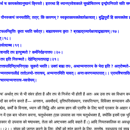
्यर्थ च कायक्लेशानुष्ठानं क्रियते। इतरथा हि ध्यानप्रवेशकाले सुखोचितस्य द्वन्द्वोपनिपाते सति 
क्त्यं जनयतीति; तत्र; किं कारणम् ? स्वकृतकायक्लेशापेक्षत्वात्। बुद्धिपूर्वो हि कायक्लेश इत्
फलनिवृत्तिः कृता भवति सर्वत्र। बाह्यत्वमस्य कृतः ? ब्राह्यद्रव्यापेक्षत्वाद्बाह्यत्वम्।१७।
्वात्।१८।
कार्यत्वाच्च।१९।
तदनशनादि तप इत्युच्यते ? कर्मनिर्दहनात्तपः।२०।
ि तप इति निरुच्यते। देहेन्द्रियतापाद्वा।२१।
तापादिन्द्रियनिग्रहः सुकरो भवति। उक्तं बाह्य तपः, अथाभ्यन्तरस्य के भेदा इति ? अत्रोच्यते— प्
्र्यैरनभ्यस्तमनालीढं ततोऽस्यो-त्तरत्वम्, अभ्यन्तरमिति यावत्। अन्तःकरणव्यापारात्।। प्रायश्चित्त
ततश्चास्याभ्यन्तरत्व-मवसेयम्।
ा च’ अर्थात् तप से भी संवर होता है और तप से निर्जरा भी होती है अतः अब उस तप का विधान क
ह भेदों का वर्णन करते हैं— अनशन, अवमौदर्य, वृत्तिपरिसंख्यान, रसपरित्याग, विविक्त शय्या
के उच्छेद, कर्मों के विनाश, ध्यान की सिद्धि और आगम ज्ञान की प्राप्ति के लिए चारों प्रक
ं एक बार भोजन करना, चतुर्थभक्त (एक उपवास का नाम चतुर्थभक्त है, क्योंकि इसमें एक भु
इसी प्रकार दो उपवास को षष्ठभक्त, तेला को अष्टभक्त आदि कहते हैं।) आदि नियतकालिक वा अवधृ
। संयम को जागृत करने के लिए, दोषों को शांत करने के लिए, सन्तोष, स्वाध्याय एवं सुख की सिद