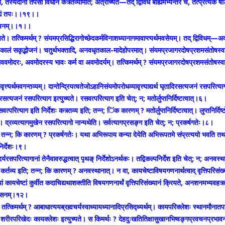
 तस्येदानीं तपसो विधानं कत्र्तव्यमिति; अत्रोच्यते—तद् द्विविधं बाह्यमभ्यन्तरं च, तत्प्रत्येकं षड
ाह्यं तपः।।१९।।
शनव-चनम्।।१।।
च्यते। तत्किमर्थम् ? संयमप्रसिद्धिरागोच्छेदकर्मविनाशध्यानागमावाप्त्यर्थमवसेयम्। तद् द्विविध
कालं सकृद्भोजनं। चतुर्थभक्तादि, अनवधृतकाल-मादेहोपरमात्। संयमप्रजागरदोषप्रशमसंतोषस्वाध्
वमोदरः, अवमोदरस्य भावः कर्म वा अवमोदर्यम्। तत्किमर्थम् ? संयमप्रजागरदोषप्रशमसंतोषस्वाध्य
वृत्त्यर्थमवगन्तव्यम्। दान्तेन्द्रियत्वतेजोऽहानिसंयमोपरोधव्यावृत्त्याद्यर्थ घृतादिरसत्यजनं रसपरित
ादिरसत्यजनं रसपरित्याग इत्युच्यते। रसवत्परित्याग इति चेत्; न; मतोर्लुप्तनिर्दिष्टत्वात्।६।
त्परित्याग इति निर्देशः कत्र्तव्य इति; तन्न; िंक कारणम् ? मतोर्लुप्तनिर्दिष्टत्वात्। लुप्तनिर्द
्तव्यः। द्रव्यत्यागमुखेन रसपरित्यागो नान्यथेति। सर्वत्यागप्रसङ्ग इति चेत्; न; प्रकर्षगतेः।८।
ीति; तन्न; कि कारणम् ? प्रकर्षगतेः। यथा अभिरूपाय कन्या देयेति अभिरूपतमे संप्रत्ययो भवति तथा 
निर्देशः।९।
यरसपरित्यागानां तेनैवावरुद्धत्वात् पृथङ् निर्देशोऽनर्थकः। तद्विकल्पनिर्देश इति चेत्; न; अनव
शः कर्तव्य इति; तन्न; कि कारणम् ? अनवस्थानात्। न वा, कायचेष्टाविषयगणनार्थत्वाद् वृत्तिपरिस
ं कायचेष्टां कुर्वीत कदाचिद्यथाशक्तीति विषयगणनार्थं वृत्तिपरिसंख्यानं क्रियते, अनशनमभ्यवहत्र्त
य्यासनम्।१२।
यम्। तत्किमर्थम् ? आबाधात्ययब्रह्मचर्यस्वाध्यायध्यानादिप्रसिद्ध्यर्थम्। कायपरिक्लेशः स्थानम
ा शरीरपरिखेदः कायक्लेशः इत्युच्यते। स किमर्थः ? देहदुःखतितिक्षासुखानभिष्वङ्गप्रवचनप्रभाव