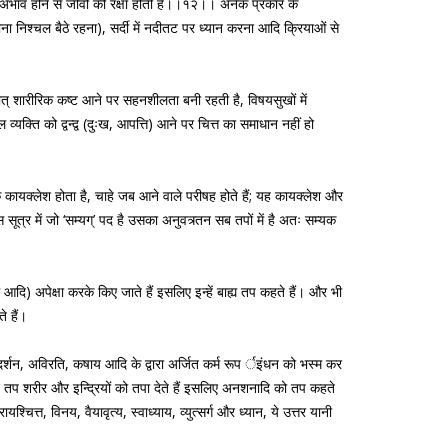
का अभाव होने से जीवों की रक्षा होती है।।१२।। अनेक प्रकार के
हीना निश्चल बैठे रहना), सर्दी में नदीतट पर ध्यान करना आदि क्रियाओं से
् शारीरिक कष्ट आने पर सहनशीलता बनी रहती है, विषयसुखों में
क्ति को द्वन्द्व (दुःख, आपत्ति) आने पर चित्त का समाधान नहीं हो
्वक कायक्लेश होता है, चाहे जब आने वाले परीषह होते हैं; यह कायक्लेश और
सूत्र में जो ‘सम्यग्’ पद है उसका अनुवत्र्तन सब तपों में है अतः सम्यक
ना आदि) अपेक्षा करके किए जाते हैं इसलिए इन्हें बाह्य तप कहते हैं। और भी
े हैं।
दर्शन, अविरति, कषाय आदि के द्वारा अर्जित कर्म रूप र्इंधन को भस्म कर
ादि तप शरीर और इन्द्रियों को तपा देते हैं इसलिए अनशनादि को तप कहते
त्त, विनय, वैयावृत्य, स्वाध्याय, व्युत्सर्ग और ध्यान, ये उत्तर यानी