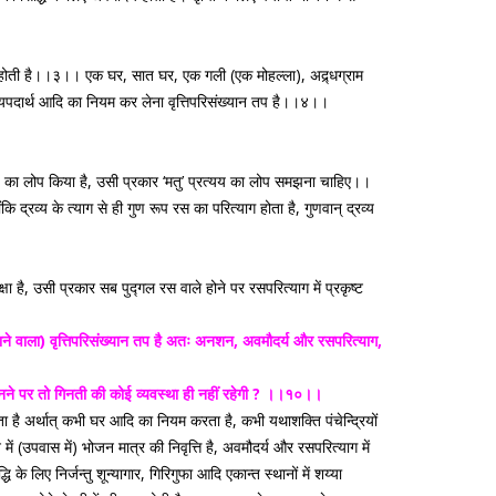
धि होती है।।३।। एक घर, सात घर, एक गली (एक मोहल्ला), अद्र्धग्राम
ज्यपदार्थ आदि का नियम कर लेना वृत्तिपरिसंख्यान तप है।।४।।
रत्यय का लोप किया है, उसी प्रकार ‘मतु’ प्रत्यय का लोप समझना चाहिए।।
 द्रव्य के त्याग से ही गुण रूप रस का परित्याग होता है, गुणवान् द्रव्य
क्षा है, उसी प्रकार सब पुद्गल रस वाले होने पर रसपरित्याग में प्रकृष्ट
गाने वाला) वृत्तिपरिसंख्यान तप है अतः अनशन, अवमौदर्य और रसपरित्याग,
मानने पर तो गिनती की कोई व्यवस्था ही नहीं रहेगी ? ।।१०।।
करता है अर्थात् कभी घर आदि का नियम करता है, कभी यथाशक्ति पंचेन्द्रियों
ं (उपवास में) भोजन मात्र की निवृत्ति है, अवमौदर्य और रसपरित्याग में
 लिए निर्जन्तु शून्यागार, गिरिगुफा आदि एकान्त स्थानों में शय्या