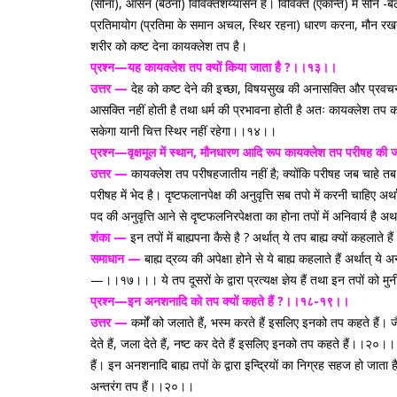
(सोना), आसन (बैठना) विविक्तशय्यासन है। विविक्त (एकान्त) में सोने -बै
प्रतिमायोग (प्रतिमा के समान अचल, स्थिर रहना) धारण करना, मौन रखना, आता
शरीर को कष्ट देना कायक्लेश तप है।
प्रश्न—यह कायक्लेश तप क्यों किया जाता है ?।।१३।।
उत्तर —
देह को कष्ट देने की इच्छा, विषयसुख की अनासक्ति और प्रवचन
आसक्ति नहीं होती है तथा धर्म की प्रभावना होती है अतः कायक्लेश तप करन
सकेगा यानी चित्त स्थिर नहीं रहेगा।।१४।।
प्रश्न—वृक्षमूल में स्थान, मौनधारण आदि रूप कायक्लेश तप परीषह की 
उत्तर —
कायक्लेश तप परीषहजातीय नहीं है; क्योंकि परीषह जब चाहे तब आते
परीषह में भेद है। दृष्टफलानपेक्ष की अनुवृत्ति सब तपो में करनी चाहिए अ
पद की अनुवृत्ति आने से दृष्टफलनिरपेक्षता का होना तपों में अनिवार्य है अथव
शंका —
इन तपों में बाह्यपना कैसे है ? अर्थात् ये तप बाह्य क्यों कहलाते
समाधान —
बाह्य द्रव्य की अपेक्षा होने से ये बाह्य कहलाते हैं अर्थात्
—।।१७।।। ये तप दूसरों के द्वारा प्रत्यक्ष ज्ञेय हैं तथा इन तपों को मुनीश
प्रश्न—इन अनशनादि को तप क्यों कहते हैं ?।।१८-१९।।
उत्तर —
कर्मों को जलाते हैं, भस्म करते हैं इसलिए इनको तप कहते हैं। 
देते हैं, जला देते हैं, नष्ट कर देते हैं इसलिए इनको तप कहते हैं।।२०।
हैं। इन अनशनादि बाह्य तपों के द्वारा इन्द्रियों का निग्रह सहज हो जाता
अन्तरंग तप हैं।।२०।।