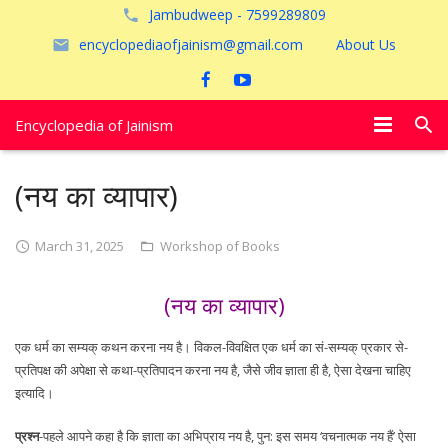
Jambudweep - 7599289809
encyclopediaofjainism@gmail.com
About Us
Encyclopedia of Jainism
विशेष आलेख
(नय का व्यापार)
पूजायें
March 31, 2025
Workshop of Books
जैन तीर्थ
(नय का व्यापार)
अयोध्या
एक धर्म का सम्यक् कथन करना नय है। विकल-विवक्षित एक धर्म का सं-सम्यक् प्रकार से-
प्रतिपक्ष की अपेक्षा से कथा-प्रतिपादन करना नय है, जैसे जीव ज्ञाता ही है, ऐसा देखना चाहिए
इत्यादि।
प्रश्न
-पहले आपने कहा है कि ज्ञाता का अभिप्राय नय है, पुन: इस समय ‘वचनात्मक नय हैं’ ऐसा