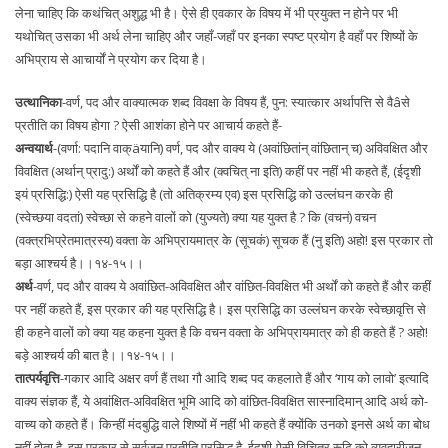
लेना चाहिए कि कथंचित् अशुद्ध भी है। ऐसे ही एवकार के विषय में भी प्रयुक्त न होने पर भी
यथोचित् उसका भी अर्थ लेना चाहिए और जहाँ-जहाँ पर इनका स्पष्ट प्रयोग है वहाँ पर शिष्यों के
अभिप्राय से आचार्यों ने प्रयोग कर दिया है।
उत्थानिका
-वर्ण, पद और वाक्यात्मक शब्द विवक्षा के विषय हैं, पुन: स्यात्कार अर्थापत्ति से वैâसे
प्रतीति का विषय होगा ? ऐसी आशंका होने पर आचार्य कहते हैं-
अन्वयार्थ
-(वर्णा: पदानि वाक्äयानि) वर्ण, पद और वाक्य ये (अवांछितांन् वांछितान् च) अविवक्षित और
विवक्षित (अर्थान् प्रादु:) अर्थों को कहते हैं और (क्वचित् ना इति) कहीं पर नहीं भी कहते हैं, (ईदृशी
इयं प्रसिद्धि:) ऐसी यह प्रसिद्धि है (तो अतिक्रम्य एव) इस प्रसिद्धि को उल्लंघन करके ही
(स्वेच्छया वदतां) स्वेच्छा से कहने वालों को (युज्यते) क्या यह युक्त है ? कि (वचनं) वचन
(वक्त्रभिप्रेतमात्रस्य) वक्ता के अभिप्रायमात्र के (सूचकं) सूचक हैं (नु इति) अहो! इस प्रकार तो
बड़ा आश्चर्य है।।१४-१५।।
अर्थ
-वर्ण, पद और वाक्य ये अवांछित-अविवक्षित और वांछित-विवक्षित भी अर्थों को कहते हैं और कहीं
पर नहीं कहते हैं, इस प्रकार की यह प्रसिद्धि है। इस प्रसिद्धि का उल्लंघन करके स्वेच्छावृत्ति से
ही कहने वालों को क्या यह कहना युक्त है कि वचन वक्ता के अभिप्रायमात्र को ही कहते हैं ? अहो!
बड़े आश्चर्य की बात है।।१४-१५।।
तात्पर्यवृत्ति
-गकार आदि अक्षर वर्ण हैं तथा गौ आदि शब्द पद कहलाते हैं और ‘गाय को लावो’ इत्यादि
वाक्य संज्ञक हैं, ये अवांक्षित-अविवक्षित भूमि आदि को वांछित-विवक्षित सास्नादिमान् आदि अर्थ को-
वाच्य को कहते हैं। किन्हीं मंदबुद्धि वाले शिष्यों में नहीं भी कहते हैं क्योंकि उनको इनसे अर्थ का बोध
नहीं होता है, इस प्रकार से सर्वजन प्रतीति प्रसिद्ध है, ईदृशी-ऐसी विचित्र रूढ़ि को व्यवहारीजन