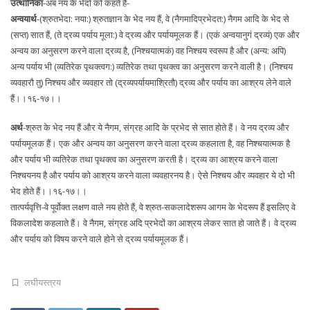
उत्थानिका
-अब नय के भेदों को कहते हैं-
अन्वयार्थ
-(श्रुतभेदा: नया:) श्रुतज्ञान के भेद नय हैं, वे (नैगमादिप्रभेदत:) नैगम आदि के भेद से
(सप्त) सात हैं, (ते द्रव्य पर्याय मूला:) वे द्रव्य और पर्यायमूलक हैं। (एकं अन्वयानुगं द्रव्यं) एक और
अन्वय का अनुसरण करने वाला द्रव्य है, (निश्चयात्मकं) वह निश्चय स्वरूप है और (अन्य: अपि)
अन्य पर्याय भी (व्यतिरेक पृथक्त्वग:) व्यतिरेक तथा पृथक्त्व का अनुसरण करने वाली है। (निश्चय
व्यवहारौ तु) निश्चय और व्यवहार तो (द्रव्यपर्यायमाश्रितौ) द्रव्य और पर्याय का आश्रय लेने वाले
हैं।।१६-१७।।
अर्थ
-श्रुत के भेद नय हैं और ये नैगम, संग्रह आदि के प्रभेद से सात होते हैं। वे नय द्रव्य और
पर्यायमूलक हैं। एक और अन्वय का अनुसरण करने वाला द्रव्य कहलाता है, वह निश्चयात्मक है
और पर्याय भी व्यतिरेक तथा पृथक्त्व का अनुसरण करती है। द्रव्य का आश्रय करने वाला
निश्चयनय है और पर्याय को आश्रय करने वाला व्यवहारनय है। ऐसे निश्चय और व्यवहार ये दो भी
भेद होते हैं।।१६-१७।।
तात्पर्यवृत्ति-वे पूर्वोक्त लक्षण वाले नय होते हैं, वे श्रुत-सकलादेशरूप आगम के भेदरूप हैं इसलिए वे
विकलादेश कहलाते हैं। वे नैगम, संग्रह अदि प्रभेदों का आश्रय लेकर सात हो जाते हैं। वे द्रव्य
और पर्याय को विषय करने वाले होने से द्रव्य पर्यायमूलक हैं।
लघीयस्त्रय