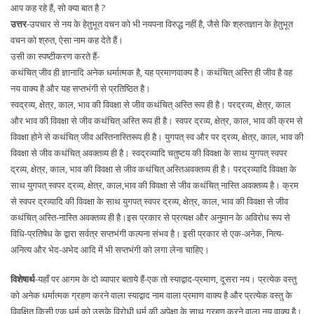
आप कह रहे हैं, सो क्या बात है ?
उत्तर
-उपचार से नय के हेतुभूत वचन को भी नयपना विरुद्ध नहीं है, जैसे कि श्रुतज्ञान के हेतुभूत
वचन को श्रुत, ऐसा नाम कह देते हैं।
उसी का स्पष्टीकरण करते हैं-
कथंचित् जीव ही ज्ञानादि अनेक धर्मात्मक है, यह प्रमाणवाक्य है। कथंचित् अस्ति ही जीव है वह
नय वाक्य है और यह सप्तभंगी से प्रतिष्ठित है।
स्वद्रव्य, क्षेत्र, काल, भाव की विवक्षा से जीव कथंचित् अस्ति रूप ही है। परद्रव्य, क्षेत्र, काल
और भाव की विवक्षा से जीव कथंचित् अस्ति रूप ही है। स्वपर द्रव्य, क्षेत्र, काल, भाव की क्रम से
विवक्षा होने से कथंचित् जीव अस्तिनास्तिरूप ही है। युगपत् स्व और पर द्रव्य, क्षेत्र, काल, भाव की
विवक्षा से जीव कथंचित् अवक्तव्य ही है। स्वद्रव्यादि चतुष्टय की विवक्षा के साथ युगपत् स्वपर
द्रव्य, क्षेत्र, काल, भाव की विवक्षा से जीव कथंचित् अस्तिअवक्तव्य ही है। परद्रव्यादि विवक्षा के
साथ युगपत् स्वपर द्रव्य, क्षेत्र, काल,भाव की विवक्षा से जीव कथंचित् नास्ति अवक्तव्य है। क्रम
से स्वपर द्रव्यादि की विवक्षा के साथ युगपत् स्वपर द्रव्य, क्षेत्र, काल, भाव की विवक्षा से जीव
कथंचित् अस्ति-नास्ति अवक्तव्य ही है।इस प्रकार से प्रत्यक्ष और अनुमान के अविरोध रूप से
विधि-प्रतिषेध के द्वारा सर्वत्र सप्तभंगी कल्पना संभव है। इसी प्रकार से एक-अनेक, नित्य-
अनित्य और भेद-अभेद आदि में भी सप्तभंगी को लगा लेना चाहिए।
विशेषार्थ
-यहाँ पर आगम के दो व्यापार बताये हैं-एक तो स्याद्वाद-प्रमाण, दूसरा नय। प्रत्येक वस्तु
को अनेक धर्मात्मक ग्रहण करने वाला स्याद्वाद नाम वाला प्रमाण वाक्य है और प्रत्येक वस्तु के
विवक्षित किसी एक धर्म को उसके विरोधी धर्म की अपेक्षा के साथ ग्रहण करने वाला नय वाक्य है।