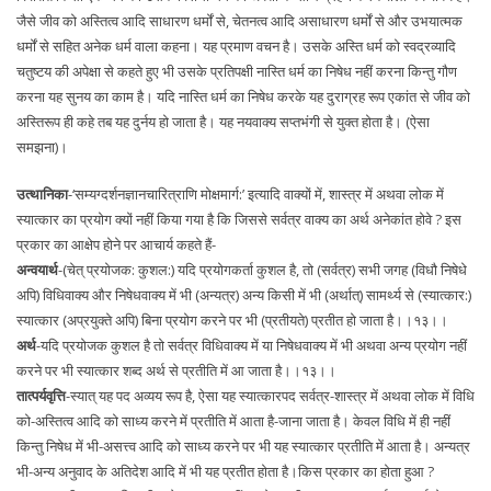
जैसे जीव को अस्तित्व आदि साधारण धर्मों से, चेतनत्व आदि असाधारण धर्मों से और उभयात्मक
धर्मों से सहित अनेक धर्म वाला कहना। यह प्रमाण वचन है। उसके अस्ति धर्म को स्वद्रव्यादि
चतुष्टय की अपेक्षा से कहते हुए भी उसके प्रतिपक्षी नास्ति धर्म का निषेध नहीं करना किन्तु गौण
करना यह सुनय का काम है। यदि नास्ति धर्म का निषेध करके यह दुराग्रह रूप एकांत से जीव को
अस्तिरूप ही कहे तब यह दुर्नय हो जाता है। यह नयवाक्य सप्तभंगी से युक्त होता है। (ऐसा
समझना)।
उत्थानिका
-‘सम्यग्दर्शनज्ञानचारित्राणि मोक्षमार्ग:’ इत्यादि वाक्यों में, शास्त्र में अथवा लोक में
स्यात्कार का प्रयोग क्यों नहीं किया गया है कि जिससे सर्वत्र वाक्य का अर्थ अनेकांत होवे ? इस
प्रकार का आक्षेप होने पर आचार्य कहते हैं-
अन्वयार्थ
-(चेत् प्रयोजक: कुशल:) यदि प्रयोगकर्ता कुशल है, तो (सर्वत्र) सभी जगह (विधौ निषेधे
अपि) विधिवाक्य और निषेधवाक्य में भी (अन्यत्र) अन्य किसी में भी (अर्थात्) सामर्थ्य से (स्यात्कार:)
स्यात्कार (अप्रयुक्ते अपि) बिना प्रयोग करने पर भी (प्रतीयते) प्रतीत हो जाता है।।१३।।
अर्थ
-यदि प्रयोजक कुशल है तो सर्वत्र विधिवाक्य में या निषेधवाक्य में भी अथवा अन्य प्रयोग नहीं
करने पर भी स्यात्कार शब्द अर्थ से प्रतीति में आ जाता है।।१३।।
तात्पर्यवृत्ति
-स्यात् यह पद अव्यय रूप है, ऐसा यह स्यात्कारपद सर्वत्र-शास्त्र में अथवा लोक में विधि
को-अस्तित्व आदि को साध्य करने में प्रतीति में आता है-जाना जाता है। केवल विधि में ही नहीं
किन्तु निषेध में भी-असत्त्व आदि को साध्य करने पर भी यह स्यात्कार प्रतीति में आता है। अन्यत्र
भी-अन्य अनुवाद के अतिदेश आदि में भी यह प्रतीत होता है।किस प्रकार का होता हुआ ?