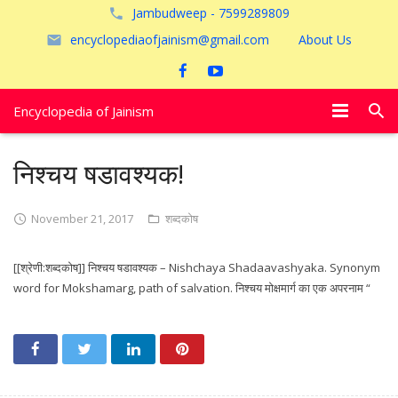
Jambudweep - 7599289809
encyclopediaofjainism@gmail.com
About Us
Encyclopedia of Jainism
विशेष आलेख
निश्चय षडावश्यक!
पूजायें
November 21, 2017
शब्दकोष
जैन तीर्थ
[[श्रेणी:शब्दकोष]] निश्चय षडावश्यक – Nishchaya Shadaavashyaka. Synonym
अयोध्या
word for Mokshamarg, path of salvation. निश्चय मोक्षमार्ग का एक अपरनाम “