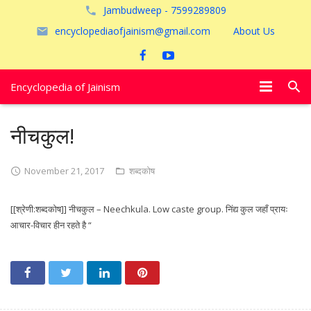
Jambudweep - 7599289809
encyclopediaofjainism@gmail.com
About Us
Encyclopedia of Jainism
विशेष आलेख
नीचकुल!
पूजायें
November 21, 2017
शब्दकोष
जैन तीर्थ
[[श्रेणी:शब्दकोष]] नीचकुल – Neechkula. Low caste group. निंद्य कुल जहाँ प्रायः
अयोध्या
आचार-विचार हीन रहते है “