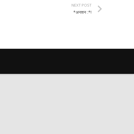
NEXT POST
*अनशन :*!