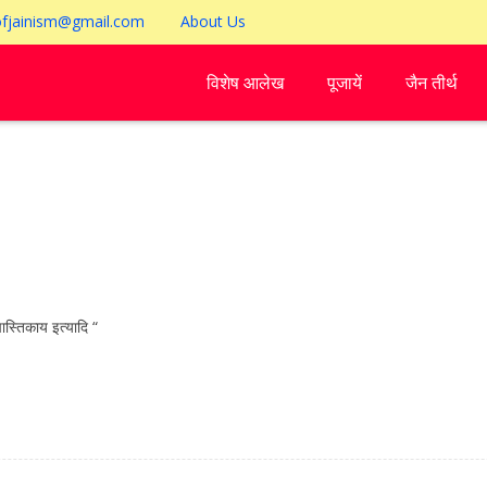
ofjainism@gmail.com
About Us
विशेष आलेख
पूजायें
जैन तीर्थ
ास्तिकाय इत्यादि “