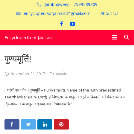
Jambudweep - 7599289809
encyclopediaofjainism@gmail.com
About Us
Encyclopedia of Jainism
विशेष आलेख
पुण्यमूर्ति!
पूजायें
November 21, 2017
शब्दकोष
जैन तीर्थ
[[श्रेणी:शब्दकोष]] पुण्यमूर्ति – Punyamurti. Name of the 13th predestined
अयोध्या
Teerthankar (Jain- Lord). हरिवंशपुराण के अनुसार १३वें भाविकालीन तीर्थंकर का नाम.
त्रिलोकसार के अनुसार इनका नाम ‘निष्पापनाथ’ है “