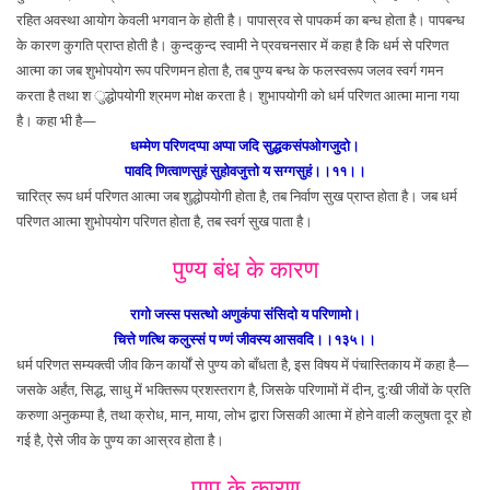
रहित अवस्था आयोग केवली भगवान के होती है। पापास्रव से पापकर्म का बन्ध होता है। पापबन्ध
के कारण कुगति प्राप्त होती है। कुन्दकुन्द स्वामी ने प्रवचनसार में कहा है कि धर्म से परिणत
आत्मा का जब शुभोपयोग रूप परिणमन होता है, तब पुण्य बन्ध के फलस्वरूप जलव स्वर्ग गमन
करता है तथा श ुद्धोपयोगी श्रमण मोक्ष करता है। शुभापयोगी को धर्म परिणत आत्मा माना गया
है। कहा भी है—
धम्मेण परिणदप्पा अप्पा जदि सुद्धकसंपओगजुदो।
पावदि णित्वाणसुहं सुहोवजुत्तो य सग्गसुहं।।११।।
चारित्र रूप धर्म परिणत आत्मा जब शुद्धोपयोगी होता है, तब निर्वाण सुख प्राप्त होता है। जब धर्म
परिणत आत्मा शुभोपयोग परिणत होता है, तब स्वर्ग सुख पाता है।
पुण्य बंध के कारण
रागो जस्स पसत्थो अणुकंपा संसिदो य परिणामो।
चित्ते णत्थि कलुस्सं प ण्णं जीवस्य आसवदि।।१३५।।
धर्म परिणत सम्यक्त्वी जीव किन कार्यों से पुण्य को बाँधता है, इस विषय में पंचास्तिकाय में कहा है—
जसके अर्हंत, सिद्ध, साधु में भक्तिरूप प्रशस्तराग है, जिसके परिणामों में दीन, दु:खी जीवों के प्रति
करुणा अनुकम्पा है, तथा क्रोध, मान, माया, लोभ द्वारा जिसकी आत्मा में होने वाली कलुषता दूर हो
गई है, ऐसे जीव के पुण्य का आस्रव होता है।
पाप के कारण