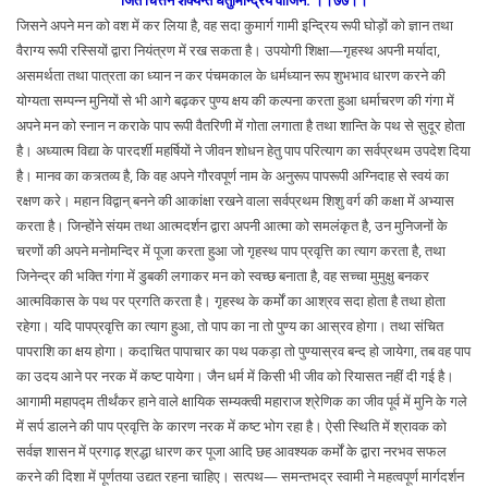
जिसने अपने मन को वश में कर लिया है, वह सदा कुमार्ग गामी इन्द्रिय रूपी घोड़ों को ज्ञान तथा
वैराग्य रूपी रस्सियों द्वारा नियंत्रण में रख सकता है। उपयोगी शिक्षा—गृहस्थ अपनी मर्यादा,
असमर्थता तथा पात्रता का ध्यान न कर पंचमकाल के धर्मध्यान रूप शुभभाव धारण करने की
योग्यता सम्पन्न मुनियों से भी आगे बढ़कर पुण्य क्षय की कल्पना करता हुआ धर्माचरण की गंगा में
अपने मन को स्नान न कराके पाप रूपी वैतरिणी में गोता लगाता है तथा शान्ति के पथ से सुदूर होता
है। अध्यात्म विद्या के पारदर्शी महर्षियों ने जीवन शोधन हेतु पाप परित्याग का सर्वप्रथम उपदेश दिया
है। मानव का कत्र्तव्य है, कि वह अपने गौरवपूर्ण नाम के अनुरूप पापरूपी अग्निदाह से स्वयं का
रक्षण करे। महान विद्वान् बनने की आकांक्षा रखने वाला सर्वप्रथम शिशु वर्ग की कक्षा में अभ्यास
करता है। जिन्होंने संयम तथा आत्मदर्शन द्वारा अपनी आत्मा को समलंकृत है, उन मुनिजनों के
चरणों की अपने मनोमन्दिर में पूजा करता हुआ जो गृहस्थ पाप प्रवृत्ति का त्याग करता है, तथा
जिनेन्द्र की भक्ति गंगा में डुबकी लगाकर मन को स्वच्छ बनाता है, वह सच्चा मुमुक्षु बनकर
आत्मविकास के पथ पर प्रगति करता है। गृहस्थ के कर्मों का आश्रव सदा होता है तथा होता
रहेगा। यदि पापप्रवृत्ति का त्याग हुआ, तो पाप का ना तो पुण्य का आस्रव होगा। तथा संचित
पापराशि का क्षय होगा। कदाचित पापाचार का पथ पकड़ा तो पुण्यास्रव बन्द हो जायेगा, तब वह पाप
का उदय आने पर नरक में कष्ट पायेगा। जैन धर्म में किसी भी जीव को रियासत नहीं दी गई है।
आगामी महापद्म तीर्थंकर हाने वाले क्षायिक सम्यक्त्वी महाराज श्रेणिक का जीव पूर्व में मुनि के गले
में सर्प डालने की पाप प्रवृत्ति के कारण नरक में कष्ट भोग रहा है। ऐसी स्थिति में श्रावक को
सर्वज्ञ शासन में प्रगाढ़ श्रद्धा धारण कर पूजा आदि छह आवश्यक कर्मों के द्वारा नरभव सफल
करने की दिशा में पूर्णतया उद्यत रहना चाहिए। सत्पथ— समन्तभद्र स्वामी ने महत्वपूर्ण मार्गदर्शन