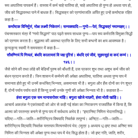
रूप अघातिया पापकर्म हैं। वास्तव में कर्म चाहे घातिया हो, चाहे अघातिया हो पुण्य हो अथवा पाप हो,
जीव को सिद्धावस्था पाने में बाधक हैं। सिद्धचक्र को प्रणांमाजलि अर्पित हुए उन्हें कर्माष्टक रहित
कहा है:—
कर्माष्टक विनिर्मुत्तं, मोक्ष लक्ष्मी निकेतनं। सम्यक्त्वादि—गुणो—पेतं, सिद्धचव्रं नमाम्यहम्।।
पंचनमस्कार मंत्र में ‘‘णमो सिद्धाणं’’ पाठ पढ़ते समय साधक पुण्य—पाप रूप कर्मराशि विमुक्त सिद्धों
को प्रणाम करता है। शुद्धात्मा की अवस्था प्राप्ति के लिए सभी बन्धनों का क्षय आवश्यक है।
कुन्दकुन्द स्वामी ने समयसार में कहा है—
सौवण्णियं पि णियलं, बंधदि कालायसं वि जह पुरिसं। बंधदि एवं जीवं, सुहमसुहं वा कदं कम्मं।।
१४६।।
जैसे सोने की तथा लोहे की बेडियाँ पुरुष को बाँधती हैं, उस प्रकार शुभ तथा अशुभ कर्म जीव को
बंधन प्रदान करते हैं। जिन शासन में कर्मपने की अपेक्षा अघातिया, घातिया अथवा पुण्य पाप में
समानता होते हुए भी उनमें कथंचित् भिन्नता, असमानता भी है। बगुला और हँस दोनों का रंग शुभ्र
हैं, दोनों पर्याय पर्याय वाले हैं किन्तु उनमें उनके गुणों की अपेक्षा भिन्नता भी है। कहावत है—
हंसा बगुला एक सम मानासरोवर मांहि। बगुला खोजे माछरी, हंसा मोती खांहि।।
आचार्य अकलंक ने एकांतवादी को ओर से कही गई शंका का निराकरण राजवर्तिक में किया है, कि
आत्मा को परतन्त्र बनाने से पुण्य पाप में सर्वथाय अभेद है। ‘‘इष्टानिष्ट निमित्त भेदात्तत्सिद्धे:।
यदिष्ट—गति—जाति—शरीरेन्द्रिय विषयादि निवर्तकं तत्पुण्यं। अनिएट—गति—जाति—
शरीरेन्द्रिय विएयादि निवर्तक यत्तत्पाप मित्यनयोरयं भेद: (सूत्र ३ अध्याय ६) इष्ट तथा अनिष्ट रूप
निमित्त की भिन्नता की अपेक्षा पुण्य तथा पाप में भेद सिद्ध होता है। जो इष्ट गति, जाति, शरीर,