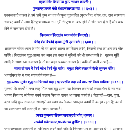
षट्कर्मभि: किस्माकं पुण्य साधन कारणैं:।
पुण्यात्प्रजायते बंधो बंधात्संसारता यत:।।६०३।।
एकान्तवादी कहता है, हमें ‘‘हमें पुण्य साधक देवपूजा गुरुपास्ति (गुरुभक्ति) संयम, तप, दान स्वाघ्याय
रूप षट् कर्मों से लाभ है? पुण्यासाधक सामग्री से पुण्य का बन्ध होने से संसारता होती है और बन्ध
होने से संसारता होती है।
निजात्मानं निरालंब ध्यानयोगेन चिन्त्यते।
येनेह बंध विच्छेदं कृत्वा मुत्तिं प्रगम्यते।।६०४।।
अवलम्बन रहित ध्यान के योग से हम अपनी आत्मा का चिंतन करेंगे, जिससे बन्ध का क्षय कर मोक्ष
पावेंगे। निरालंबन शुद्ध आत्मा का ध्यान इस काल में मुनियों को भी सम्भव नहीं है। गृहस्थ मूर्ति
आदि के समक्ष ध्यान करता है, तो मन बाहर चक्कर लगाता है। कवि की वाणी सत्य है—
माला तो कर में फिरै जीभ फिरै मुँह माहि। मनुआ फिरै बजार में कैसे सुमरन पाँहि।
भावसंग्रह के ये शब्द ध्यान देने योग्य हैं—
गृह व्यापार मुत्तेन शुद्धात्मा चिन्त्यते यदा। प्रस्परन्ति तदा सर्वे व्यापारा: नित्य भाविता:।६०८।।
गृहस्थी के कार्यों में लगा व्यक् ित जब शृद्ध आत्मा का चिंतवन करने को उद्यत होता है, तब सदा
भावना किए गए लौकिक कार्य कलाप चित्त के समक्ष आ जाया करते हैं। चेतावती—दान, पूजा,
व्रत आदि पुण्य सम्पादक सामग्री का त्याग करने वाला पापप्रद कार्यों में उलझा रहता है; उससे
वह आत्मपतन की सामग्री का संचय करता है।
त्यक्त पुण्यस्य जीवस्य पापास्रवो भवेद् ध्रुवम्।
पापबंधों भवेत्तस्मात् पापबंधाच्च दुर्गति:।।६११।।
पुण्य सम्पादक सामग्री का परित्याग करने वाले जीव के निरन्तर पाप का आस्रव होगा। आस्रव