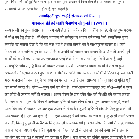
पुण्य मिथ्यात्वी को कुत्सित भोग प्रदान कर पुन: संसार में गिरा देता है। सम्यक्त्वी का पुण्य:—
सम्यक्त्वी जी का पुण्य कैसा होता है, इसे कहते हैं—
सम्मादिट्ठी पुण्णं ण होई संसारकारणं णियमा।
मोक्खस्स होई हेउं जइवि णियाणं ण सो कुणई।।४०४।।
सम्यक् त्वी का पुण्य संसार का कारण नहीं होता है। यदिवह दिना नहीं करता है, तो वह पुण्य परम्परा
से मोक्ष का हेतु होता है। तीर्थंकर भगवान को सर्वप्रथम आहार देने वाला ऐसी अलौकिक पुण्य
सम्पत्ति का स्वामी होता है, कि वह उस भव में अथवा तीसरे भव में मोक्ष प्राप्त करता है। जहाँ
मिथ्यात्वी जीव संचित पुण के फल से वैभव धनादि को पाकर मान कषाय के आधीन हो अनर्थ पूर्ण
कार्यों को करने तथा अनय पाप सम्पादक प्रवृत्तियों में लगकर आगे कुगति में जाता है, वहाँ
सम्यग्दृष्टि जीव समृद्धि वैभव को पाकर उसका उपयोग रत्नत्रय पोषक कार्यों में लगाता हुआ
अभ्यदयों को प्राप्त करता हुआ साक्षात तीर्थंकर आदि समागम पाकर भोगों से विरक्त हो चक्रवर्ती
भरत महाराज के समान मुनि अवस्था को प्राप्त करता है तथा साम्यभाव के प्रसाद से मुक्ति श्री
का स्वामी बनता है। शंका— पुण्य कर्म का भेद है। कर्म आत्मा का शत्रु अत: मोक्ष—मार्ग में पुण्य
का कोई भी उपयोग नहीं हो सकता। आत्म पौरुष के द्वारा जीव मोक्ष की स्थिति को प्राप्त करता
है। समाधान— पुण्य के विषय में अनेकांत दृष्टि से काम लेना होगा। पुण्य अनात्म वस्तु है, उसमें
आत्महित नहीं हो सकता यह बात एक अपेक्षा से ठीक है। दूसरी दृष्टि से मोक्ष के लिए पुण्य की भी
आवश्यकता है। एक उदाहरण है——एक लकड़हारे को जंगल काटना था। कुल्हाड़ी उसने प्राप्त
कर ली, किन्तु कुल्हाड़ी के बैंट के लिए लकड़ी आवश्यक थी। उसने जंगल के वृक्षों से कहा, आपके
पास काष्ठ का अक्षय भंडार है। मुझ गरीब को एक छोटी सी लकड़ी देने की कृपा करें। उसकी
प्रार्थना पर एक वृक्ष ने लकड़ी का टुकड़ा दे दिया। उस काष्ठ का संयोग पाकर लकड़हारे ने सारा