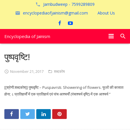
Jambudweep - 7599289809
encyclopediaofjainism@gmail.com
About Us
Encyclopedia of Jainism
विशेष आलेख
पुष्पवृष्टि!
पूजायें
November 21, 2017
शब्दकोष
जैन तीर्थ
[[श्रेणी:शब्दकोष]] पुष्पवृष्टि – Puspavrsti. Showering of flowers. फूलों की बरसात
अयोध्या
होना; ८ प्रातिहार्यों में एक प्रातिहार्य एवं पांच आश्चर्यों (पंचाश्चर्य वृष्टि) में एक आश्चर्य “