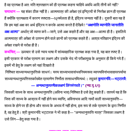
है वह प्रत्यक्ष है अत: मति श्रुतज्ञान को ही प्रत्यक्ष कहना चाहिये अवधि आदि तीनों को नहीं?
समाधान —
यह शंका ठीक नहीं है। आत्ममात्र की अपेक्षा एवं इन्द्रियों से निरपेक्ष ज्ञान ही प्रत्यक्ष
हैं क्योंकि प्रत्यक्षता में कारण स्पष्टता—ाqनर्मलता ही है, इंद्रिय जन्यता नहीं है। दूसरी बात यह है
कि हम यहां अक्ष का अर्थ इंद्रिय न करके आत्मा करते हैं देखिये !
‘‘अक्षणोति व्याप्नोति जानातीति
अक्ष आत्मा’’
अर्थात् जो व्याप्त करे—जाने, उसे अक्ष कहते हैं और वह अक्ष—आत्मा ही है। इसलिये
आत्ममात्र की अपेक्षा से उत्पन्न होने वाले ज्ञानों को प्रत्यक्ष कहते हैं। अतएव मतिज्ञान इंद्रिय की
अपेक्षा रखने से परोक्ष ही है।
कथंचित् —
ऊपचार से उसे न्याय भाषा में सांव्यवहारिक प्रत्यक्ष कहा गया है, यह बात स्पष्ट है।
इसी प्रकार से परोक्ष प्रमाण का लक्षण और उसके भेद भी परीक्षामुख के अनुसार ही किये गये हैं।
इसमें भी हेतु के लक्षण को यहां दिखाते है
निश्चित साध्यान्यथानुपत्तिकं साधनं। यस्य साध्याभावासंभवनियमरूपा व्याप्त्यविनांभावाद्यपरपर्याया
साध्यान्यथानुपपत्तिस्तर्काख्येत प्रमाणेण निर्णोता तत्साधनमित्यथं:। तदुवतं
कुमारनंदि—भट्टारवै:
— अन्यथानुपपत्त्यैकलक्षणं लिंगमंगघते।’’
(न्या.पृ.६९)
जिसकी साध्य के साथ अन्यथानुपपत्ति (अविना भाव) निश्चित है उसे हेतु कहते हैं। तात्पर्य यह है कि
जिस की साध्य के आस्रव में नहीं होने रूप व्याप्ति, अविनाभाव आदि नामों वाली साध्यानुपपत्ति—
साध्य के होने पर ही होना और साध्य के अभाव में नहीं होना, इस रूप से तर्क प्रमाण के द्वारा निर्णीत
है, वह हेतु है। श्री कुमारनंदि भट्टारक ने भी कहा है— ‘‘अन्यथानुपपत्ति मात्र’’ जिसका लक्षण है
उसे लिंग—हेतु कहा गया है।