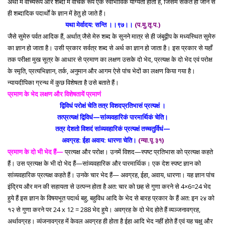
अर्थों में वाच्यरूप और शब्दों में वाचक रूप एक स्वाभाविक योग्यता होती है, जिसमें संकेत हो जाने से
ही शब्दादिक पदार्थों के ज्ञान में हेतु हो जाते हैं।
यथा मेर्वादय: सन्ति ।।९७।।
(प.मु.तृ.प.)
जैसे सुमेरु पर्वत आदिक हैं, अर्थात् जैसे मेरु शब्द के सुनने मात्र से ही जंबूद्वीप के मध्यस्थित सुमेरु
का ज्ञान हो जाता है। उसी प्रकार सर्वत्र शब्द से अर्थ का ज्ञान हो जाता है। इस प्रकार से यहाँ
तक परीक्षा मुख सूत्र के आधार से प्रमाण का लक्षण उसके दो भेद, प्रत्यक्ष के दो भेद एवं परोक्ष
के स्मृति, प्रत्यभिज्ञान, तर्क, अनुमान और आगम ऐसे पांच भेदों का लक्षण किया गया है।
न्यायदीपिका ग्रन्थ में कुछ विशेषता है उसे बताते हैं।
प्रमाण के भेद लक्षण और विशेषतायें प्रमाणं
द्विविधं परोक्षं चेति तत्र विशदप्रतिभासं प्रत्यक्षं ।
तत्प्रत्यक्षं द्विविधं—सांव्यवहारिकं पारमार्थिकं चेति।
तत्र देशतो विशदं सांव्यवहारिकं प्रत्यक्षं तच्चतुर्विधं—
अवग्रह: ईहा अवाय: धारणा चेति।
(न्या.पृ.३१)
प्रमाण के दो भी भेद हैं—
प्रत्यक्ष और परोक्ष। उनमें विशद—स्पष्ट प्रतिभास को प्रत्यक्ष कहते
हैं। उस प्रत्यक्ष के भी दो भेद हैं—सांव्यवहारिक और पारमार्थिक। एक देश स्पष्ट ज्ञान को
सांव्यवहारिक प्रत्यक्ष कहते हैं। उनके चार भेद हैं— अवग्रह, ईहा, अवाय, धारणा। यह ज्ञान पांच
इंद्रिय और मन की सहायता से उत्पन्न होता है अत: चार को छह से गुणा करने से 4×6=24 भेद
हुये हैं इस ज्ञान के विषयभूत पदार्थ बहु, बहुविध आदि के भेद से बारह प्रकार के हैं अत: इन २४ को
१२ से गुणा करने पर 24 x 12 = 288 भेद हुये। अवग्रह के दो भेद होते हैं व्यञ्जनावग्रह,
अर्थावग्रह। व्यंजनावग्रह में केवल अवग्रह ही होता है ईहा आदि भेद नहीं होते हैं एवं यह चक्षु और