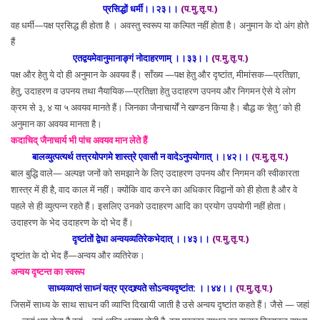
प्रसिद्धों धर्मी।।२३।।
(प.मु.तृ.प.)
वह धर्मी—पक्ष प्रसिद्ध ही होता है । अवस्तु स्वरूप या कल्पित नहीं होता है। अनुमान के दो अंग होते
हैं
एतद्वयमेवानुमानाङ्गं नोदाहरणाम् ।।३३।।
(प.मु.तृ.प.)
पक्ष और हेतु ये दो ही अनुमान के अवयव हैं। साँख्य —पक्ष हेतु और दृष्टांत, मीमांसक—प्रतिज्ञा,
हेतु, उदाहरण व उपनय तथा नैयायिक—प्रतिज्ञा हेतु उदाहरण उपनय और निगमन ऐसे ये लोग
क्रम से ३, ४ या ५ अवयव मानते हैं। जिनका जैनाचार्यों ने खण्डन किया है। बौद्ध क ‘हेतु ’ को ही
अनुमान का अवयव मानता है।
कदाचिद् जैनाचार्य भी पांच अवयव मान लेते हैं
बालव्युत्पत्यर्थ तत्त्रयोपगमे शास्त्रे एवासौ न वादेऽनुपयोगात् ।।४२।।
(प.मु.तृ.प.)
बाल बुद्धि वाले— अल्पज्ञ जनों को समझाने के लिए उदाहरण उपनय और निगमन की स्वीकारता
शास्त्र में ही है, वाद काल में नहीं। क्योंकि वाद करने का अधिकार विद्वानों को ही होता है और वे
पहले से ही व्युत्पन्न रहते हैं। इसलिए उनको उदाहरण आदि का प्रयोग उपयोगी नहीं होता।
उदाहरण के भेद उदाहरण के दो भेद हैं।
दृष्टांतों द्वेधा अन्वयव्यतिरेकभेदात् ।।४३।।
(प.मु.तृ.प.)
दृष्टांत के दो भेद हैं—अन्वय और व्यतिरेक।
अन्वय दृष्टन्त का स्वरूप
साध्यव्याप्तं साध्नं यत्र प्रदश्र्यते सोऽन्वयदृष्टांत: ।।४४।।
(प.मु.तृ.प.)
जिसमें साध्य के साथ साधन की व्याप्ति दिखायी जाती है उसे अन्वय दृष्टांत कहते हैं। जैसे — जहां