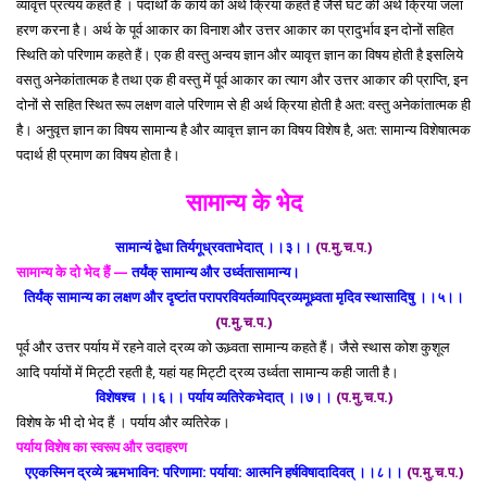
व्यावृत्त प्रत्यय कहते हैं । पदार्थों के कार्य को अर्थ क्रिया कहते हैं जैसे घट की अर्थ क्रिया जला
हरण करना है। अर्थ के पूर्व आकार का विनाश और उत्तर आकार का प्रादुर्भाव इन दोनों सहित
स्थिति को परिणाम कहते हैं। एक ही वस्तु अन्वय ज्ञान और व्यावृत्त ज्ञान का विषय होती है इसलिये
वसतु अनेकांतात्मक है तथा एक ही वस्तु में पूर्व आकार का त्याग और उत्तर आकार की प्राप्ति, इन
दोनों से सहित स्थित रूप लक्षण वाले परिणाम से ही अर्थ क्रिया होती है अत: वस्तु अनेकांतात्मक ही
है। अनुवृत्त ज्ञान का विषय सामान्य है और व्यावृत्त ज्ञान का विषय विशेष है, अत: सामान्य विशेषात्मक
पदार्थ ही प्रमाण का विषय होता है।
सामान्य के भेद
सामान्यं द्वेधा तिर्यगूध्रवताभेदात् ।।३।।
(प.मु.च.प.)
सामान्य के दो भेद हैं —
तर्यंक् सामान्य और उर्ध्वतासामान्य।
तिर्यंक् सामान्य का लक्षण और दृष्टांत परापरवियर्तव्यापिद्रव्यमूध्र्वता मृदिव स्थासादिषु ।।५।।
(प.मु.च.प.)
पूर्व और उत्तर पर्याय में रहने वाले द्रव्य को ऊध्र्वता सामान्य कहते हैं। जैसे स्थास कोश कुशूल
आदि पर्यायों में मिट्टी रहती है, यहां यह मिट्टी द्रव्य उर्ध्वता सामान्य कही जाती है।
विशेषश्च ।।६।। पर्याय व्यतिरेकभेदात् ।।७।।
(प.मु.च.प.)
विशेष के भी दो भेद हैं । पर्याय और व्यतिरेक।
पर्याय विशेष का स्वरूप और उदाहरण
एएकस्मिन द्रव्ये ऋमभाविन: परिणामा: पर्याया: आत्मनि हर्षविषादादिवत् ।।८।।
(प.मु.च.प.)