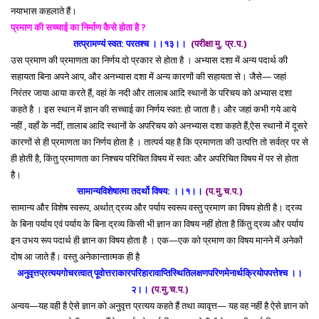
नयाभास कहलाते हैं।
प्रमाण की सच्चाई का निर्माण कैसे होता है ?
तत्प्रामण्यं स्वत: परतश्च ।।१३।।
(परीक्षा मु. प्र.प.)
उस प्रमाण की प्रमाणता का निर्णय दो प्रकार से होता है । अभ्यास दशा में अन्य पदार्थ की
सहायता बिना अपने आप, और अनभ्यास दशा में अन्य कारणों की सहायता से। जैसे— जहां
निरंतर जाया आया करते हैं, वहां के नदी और तालाब आदि स्थानों के परिचय को अभ्यास दशा
कहते है । इस स्थान में ज्ञान की सच्चाई का निर्णय स्वत: हो जाता है। और जहां कभी गये आये
नहीं , वहाँ के नदीं, तालाब आदि स्थानों के अपरिचय को अनभ्यास दशा कहते हैं,ऐस स्थानों में दूसरे
कारणों से ही प्रमाणता का निर्णय होता है । तात्पर्य यह है कि प्रमाणता की उत्पत्ति तो सर्वत्र पर से
ही होती है, किंतु प्रमाणता का निश्चय परिचित विषय में स्वत: और अपरिचित विषय में पर से होता
है।
सामान्यविशेषात्मा तदर्थो विषय: ।।१।।
(प.मु.च.प.)
सामान्य और विशेष स्वरूप, अर्थात् द्रव्य और पर्याय स्वरूप वस्तु प्रमाण का विषय होती है। द्रव्य
के बिना पर्याय एवं पर्याय के बिना द्रव्य किसी भी ज्ञान का विषय नहीं होता है किंतु द्रव्य और पर्याय
इन उभय रूप पदार्थ ही ज्ञान का विषय होता है । एक—एक को प्रमाण का विषय मानने में अनेकों
दोष आ जाते हैं। वस्तु अनेकान्तात्मक ही है
अनुवृत्तप्रत्ययगोचरत्वात् पूवोत्तराकारपरिहारावाप्तिस्थितिलक्षणपरिणमेनार्थक्रियोपपत्तेश्च ।।
२।।
(प.मु.च.प.)
अन्वय—यह वही है ऐसे ज्ञान को अनुवृत्त प्रत्यय कहते हैं तथा व्यावृत्त— यह वह नहीं है ऐसे ज्ञान को