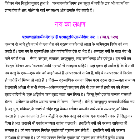
विवेचन जैन सिद्धांतानुसार हुआ है। ‘प्रमाणनयैरधिगम’ इस सूत्र में नयों के द्वारा भी पदार्थों का
ज्ञान होता है अत: संक्षेप से यहाँ नय लक्षण और उसके भेद बताते हैं।
नय का लक्षण
प्रमाणगृहीतार्थेकदेशग्राही प्रमातुरभिप्रायविशेष: नय: ।
(न्या.पृ.१२५)
प्रमाण से जाने हुये पदार्थ के एक देश को ग्रहण करने वाले ज्ञाता के अभिप्राय विशेष को नय
कहते हैं। उस नय के द्रव्यार्थिक और पर्यायार्थिक ऐसे दो भेद हैं। अन्यत्र नयों के सात भेद भी
माने गये हैं यथा— नैगम, संग्रह, व्यवहार, ऋजुसूत्र, शब्द,समभिरूढ़ और एवंभूत। इन नयों का
विस्तृत विवेचन अन्य ‘नयचक’ आदि ग्रन्थों से समझना चाहिये। यहां इतना ही पर्याप्त है कि ये सभी
नय वस्तु के एक—एक अंश को कहने वाले हैं एवं परस्परमें सापेक्ष हैं, यदि ये नय परस्पर में निरपेक्ष
हो जाते हैं तो मिथ्या हो जाते हैं । जैसे— द्रव्यार्थिक नय का विषय परम द्रव्य सत्ता—महा सामान्य
है उसकी अपेक्षा से सभी चेतन—अचेतन वस्तुये सत् रूप होने से एक रूप हैं इसी नय को लेकर
ब्रह्म वादियों ने ‘‘एक अद्वितीय परम ब्रह्म तत्व’’ मान लिया है। किन्तु ऐसी एकांत मान्यता गलत है
चेतन—अचेतन कथंचित अवांतर सत्ता से भिन्न—भिन्न हैं। वैसे ही ऋजुमूत्र परमपर्यायार्थिक नय
है, वह भूत, भविष्यत् के स्पर्श से रहित शुद्ध केवल वर्तमान कालीन अर्थपर्याय रूप वस्तु को विषय
करता है । उसका एकांत लेकर बौद्धों ने प्रत्येक वस्तु को सर्वथा एक क्षणवर्ती नश्वर ही सिद्ध कर
दिया है अत: उसकी भी एकांत मान्यता सर्वथा गलत है। इसलिये नयों की परस्पर सापेक्षता ही
सम्यक् है। जो नय परस्पर निरपेक्ष एकांत की ग्रहण कर लेते हैं । इसलिये नयों की परस्पर
सापेक्षता ही सम्यक् है। जो नय परस्पर निरपेक्ष एकांत को ग्रहण कर लेते हैं वे दुर्नय अथवा