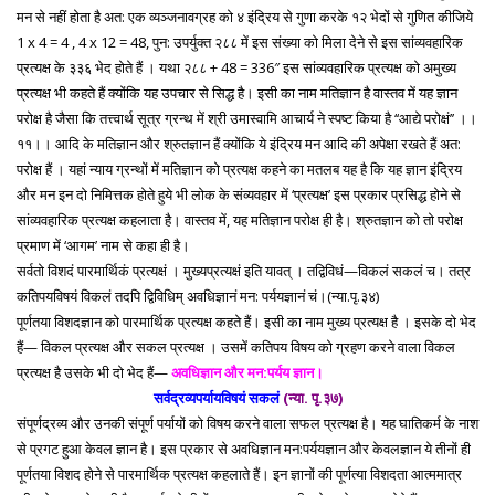
मन से नहीं होता है अत: एक व्यञ्जनावग्रह को ४ इंद्रिय से गुणा करके १२ भेदों से गुणित कीजिये
1 x 4 = 4 , 4 x 12 = 48, पुन: उपर्युक्त २८८ में इस संख्या को मिला देने से इस सांव्यवहारिक
प्रत्यक्ष के ३३६ भेद होते हैं । यथा २८८ + 48 = 336″ इस सांव्यवहारिक प्रत्यक्ष को अमुख्य
प्रत्यक्ष भी कहते हैं क्योंकि यह उपचार से सिद्ध है। इसी का नाम मतिज्ञान है वास्तव में यह ज्ञान
परोक्ष है जैसा कि तत्त्वार्थ सूत्र ग्रन्थ में श्री उमास्वामि आचार्य ने स्पष्ट किया है ‘‘आद्ये परोक्षं’’ ।।
११।। आदि के मतिज्ञान और श्रुतज्ञान हैं क्योंकि ये इंद्रिय मन आदि की अपेक्षा रखते हैं अत:
परोक्ष हैं । यहां न्याय ग्रन्थों में मतिज्ञान को प्रत्यक्ष कहने का मतलब यह है कि यह ज्ञान इंद्रिय
और मन इन दो निमित्तक होते हुये भी लोक के संव्यवहार में ‘प्रत्यक्ष’ इस प्रकार प्रसिद्ध होने से
सांव्यवहारिक प्रत्यक्ष कहलाता है। वास्तव में, यह मतिज्ञान परोक्ष ही है। श्रुतज्ञान को तो परोक्ष
प्रमाण में ‘आगम’ नाम से कहा ही है।
सर्वतो विशदं पारमार्थिकं प्रत्यक्षं । मुख्यप्रत्यक्षं इति यावत् । तद्विविधं—विकलं सकलं च। तत्र
कतिपयविषयं विकलं तदपि द्विविधिम् अवधिज्ञानं मन: पर्ययज्ञानं चं।(न्या.पृ.३४)
पूर्णतया विशदज्ञान को पारमार्थिक प्रत्यक्ष कहते हैं। इसी का नाम मुख्य प्रत्यक्ष है । इसके दो भेद
हैं— विकल प्रत्यक्ष और सकल प्रत्यक्ष । उसमें कतिपय विषय को ग्रहण करने वाला विकल
प्रत्यक्ष है उसके भी दो भेद हैं—
अवधिज्ञान और मन:पर्यय ज्ञान।
सर्वद्रव्यपर्यायविषयं सकलं
(न्या. पृ.३७)
संपूर्णद्रव्य और उनकी संपूर्ण पर्यायों को विषय करने वाला सफल प्रत्यक्ष है। यह घातिकर्म के नाश
से प्रगट हुआ केवल ज्ञान है। इस प्रकार से अवधिज्ञान मन:पर्ययज्ञान और केवलज्ञान ये तीनों ही
पूर्णतया विशद होने से पारमार्थिक प्रत्यक्ष कहलाते हैं। इन ज्ञानों की पूर्णत्या विशदता आत्ममात्र