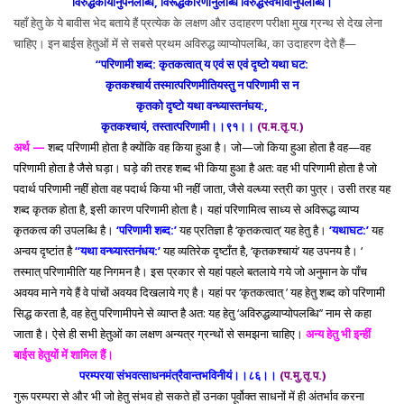
विरुद्धकार्यानुपनलब्धि, विरूद्धकारणानुलब्धि विरुद्धस्वभावानुपलब्धि।
यहाँ हेतु के ये बावीस भेद बताये हैं प्रत्येक के लक्षण और उदाहरण परीक्षा मुख ग्रन्थ से देख लेना
चाहिए। इन बाईस हेतुओं में से सबसे प्रथम अविरुद्ध व्याप्योपलब्धि, का उदाहरण देते हैं—
‘‘परिणामी शब्द: कृतकत्वात् य एवं स एवं दृष्टो यथा घट:
कृतकश्चार्य तस्मात्परिणमीतियस्तु न परिणामी स न
कृतको दृष्टो यथा वन्ध्यास्तनंघय:,
कृतकश्चायं, तस्तात्परिणामी।।९१।।
(प.म.तृ.प.)
अर्थ —
शब्द परिणामी होता है क्योंकि वह किया हुआ है। जो—जो किया हुआ होता है वह—वह
परिणामी होता है जैसे घड़ा। घड़े की तरह शब्द भी किया हुआ है अत: वह भी परिणामी होता है जो
पदार्थ परिणामी नहीं होता वह पदार्थ किया भी नहीं जाता, जैसे वल्ध्या स्त्री का पुत्र। उसी तरह यह
शब्द कृतक होता है, इसी कारण परिणामी होता है। यहां परिणामित्व साध्य से अविरूद्ध व्याप्य
कृतकत्व की उपलब्धि है।
‘परिणामी शब्द:’
यह प्रतिज्ञा है ‘कृतकत्वात्’ यह हेतु है।
‘यथाघट:’
यह
अन्वय दृष्टांत है
‘‘यथा वन्ध्यास्तनंधय:’
यह व्यतिरेक दृष्टाँत है, ‘कृतकश्चायं’ यह उपनय है। ‘
तस्मात् परिणामीति’ यह निगमन है। इस प्रकार से यहां पहले बतलाये गये जो अनुमान के पाँच
अवयव माने गये हैं वे पांचों अवयव दिखलाये गए है। यहां पर ‘कृतकत्वात् ’ यह हेतु शब्द को परिणामी
सिद्ध करता है, वह हेतु परिणामीपने से व्याप्त है अत: यह हेतु ‘अविरुद्धव्याप्योपलब्धि’’ नाम से कहा
जाता है। ऐसे ही सभी हेतुओं का लक्षण अन्यत्र ग्रन्थों से समझना चाहिए।
अन्य हेतु भी इन्हीं
बाईस हेतुयों में शामिल हैं।
परम्परया संभवत्साधनमंत्रैवान्तभविनीयं।।८६।।
(प.मु.तृ.प.)
गुरू परम्परा से और भी जो हेतु संभव हो सकते हों उनका पूर्वोक्त साधनों में ही अंतर्भाव करना