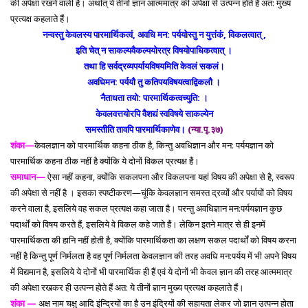
की अपेक्षा रखने वाली है। अर्थात् ये तीनों ज्ञान आत्ममात्र की अपेक्षा से उत्पन्न होते हैं अत: मुख्य
प्रत्यक्ष कहलाते हैं।
नन्वस्तु केवलस्य पारमार्थिकत्वं, अवधि मन: पर्ययोस्तु न युत्तंकं, विकलत्वात् ,
इति चेत् न साकल्यवैकल्ययोरत्र विषयोपाधिकत्वात् ।
तथा हि सर्वद्रव्यपर्यायविषयमिति केवलं सकलं।
अवधिमन: पर्ययौ तु कतिपयविषयत्वाद्विकलौ ।
नैताधता तयो: पारमार्थिकत्वच्युति: ।
केवलवत्तयोरपि वैशद्यं स्वविषये साकल्येन
समस्तीति तावपि पारमार्थिकाणेव।
(न्या.पृ.३७)
शंका—
केवलज्ञान को पारमार्थिक कहना ठीक है, किन्तु अवधिज्ञान और मन: पर्ययज्ञान को
पारमार्थिक कहना ठीक नहीं है क्योंकि ये दोनों विकल प्रत्यक्ष हैं।
समाधान—
ऐसा नहीं कहना, क्योंकि सकलपना और विकलपना यहां विषय की अपेक्षा से है, स्वरूप
की अपेक्षा से नहीं है । इसका स्पष्टीकरण—चूंकि केवलज्ञान समस्त द्रव्यों और पर्यायों को विषय
करने वाला है, इसलिये वह सकल प्रत्यक्ष कहा जाता है। परन्तु अवधिज्ञान मन:पर्ययज्ञान कुछ
पदार्थों को विषय करते हैं, इसलिये वे विकल कहे जाते हैं। लेकिन इतने मात्र से ही इनमें
पारमार्थिकता की हानि नहीं होती है, क्योंकि पारमार्थिकता का लक्षण सकल पदार्थों को विषय करना
नहीं है किन्तु पूर्ण निर्मलता है वह पूर्ण निर्मलता केवलज्ञान की तरह अवधि मन:पर्यय में भी अपने विषय
में विद्यमान है, इसलिये ये दोनों भी पारमार्थिक ही हैं एवं ये दोनों भी केवल ज्ञान की तरह आत्ममात्र
की अपेक्षा रखकर ही उत्पन्न होते हैं अत: ये तीनों ज्ञान मुख्य प्रत्यक्ष कहलाते हैं।
शंका —
अक्ष नाम चक्षु आदि इंन्द्रियों का है उन इंद्रियों की सहायता लेकर जो ज्ञान उत्पन्न होता