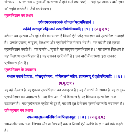
संस्कार— धारणारूप अनुभव की प्रगटता से होने वाले तथा ‘तत्’ — ‘वह’ इस आकार वाले ज्ञान
को स्मृति कहते हैं। जैसे वह देवदत्त।
प्रत्यभिज्ञान का लक्षण
दर्शनस्मरणकारणकं संकलनं प्रत्यभिज्ञानं ।
तदेवेदं तत्सदृशं तद्विलक्षणं तत्प्रतियोगीत्ययादि।।५।।
(प.मु.तृ.प.)
वर्तमान का प्रत्यक्ष और पूर्व दर्शन का स्मरण है जिसमें ऐसे जोड़ रूप ज्ञान को प्रत्यभिज्ञान कहते
हैं। उसके एकत्व, सादृश्य, वैलक्षण्य और प्रातियौगिक ये चार भेद हैं। ‘यह वही है’ इसे एकत्व
प्रत्यभिज्ञान कहते हैं। ‘यह उनके ादृश है’ यह सादृश्य प्रत्यभिज्ञान है। ‘ यह उससे विलक्षण है’
यह’ विलक्षण प्रत्यभिज्ञान हैं। यह उसका प्रतियोगी है। उन चारों में क्रमश: इस प्रकार
प्रतिभास होता है।
प्रत्यभिज्ञान के उदाहरण
यथास एवायं देवदत्त:, गोसदृशोगवय:, गोविलक्षणो महिष: इदमस्माद्दू रं वृक्षोयमित्यादि ।।६।।
(प.मु.तृ.प.)
यह वही देवदत्त है, यह एकत्व प्रत्यभिज्ञान का उदाहरण है। यह रोक्त भी के समान है, यह सादृश्य
प्रत्यभिज्ञान का उदाहरण है। यह भैंस उस गौ से विलक्षण है, यह विलक्षण प्रत्यभिज्ञान का
उदाहरण है। यह प्रदेश उस प्रदेश से दूर है, यह वही वृक्ष है ये सब प्रत्यभिज्ञान के उदाहरण हैं।
तर्क प्रमाण का लक्षणा
उपलम्भानुपलम्भनिमित्तं व्याप्तिज्ञानमूह: ।।७।।
(प.मु.तृ.प.)
साध्य और साधन का निश्चय और अनिश्चय है कारण जिसमें ऐसे व्याप्ति के ज्ञान को तर्क कहते
हैं।