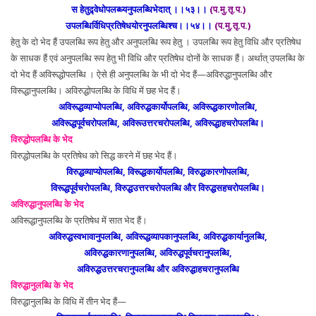
स हेतुद्र्वेधोपलब्ध्यनुपलब्धिभेदात् ।।५३।।
(प.मु.तृ.प.)
उपलब्धिर्विधिप्रतिषेधयोरनुपलब्धिश्च।।५४।।
(प.मु.तृ.प.)
हेतु के दो भेद हैं उपलब्धि रूप हेतु और अनुपलब्धि रूप हेतु । उपलब्धि रूप हेतु विधि और प्रतिषेध
के साधक हैं एवं अनुपलब्धि रूप हेतु भी विधि और प्रतिषेध दोनों के साधक हैं। अर्थात् उपलब्धि के
दो भेद हैं अविरूद्धोपलब्धि । ऐसे ही अनुपलब्धि के भी दो भेद हैं—अविरुद्धानुपलब्धि और
विरूद्धानुपलब्धि। अविरुद्धोपलब्धि के विधि में छह भेद हैं।
अविरूद्धव्याप्योपलब्धि, अविरुद्धकार्योपलब्धि, अविरूद्धकारणोलब्धि,
अविरूद्धपूर्वचरोपलब्धि, अविरूउत्तरचरोपलब्धि, अविरूद्धाहचरोपलब्धि।
विरुद्धोपलब्धि के भेद
विरुद्धोपलब्धि के प्रतिषेध को सिद्ध करने में छह भेद हैं।
विरुद्धव्याप्योपलब्धि, विरूद्धकार्योपलब्धि, विरुद्धकारणोपलब्धि,
विरूद्धपूर्वचरोपलब्धि, विरुद्धउत्तरचरोपलब्धि और विरुद्धसहचरोपलब्धि।
अविरुद्धानुपलब्धि के भेद
अविरूद्धानुपलब्धि के प्रतिषेध में सात भेद हैं।
अविरुद्धस्वभावानुपलब्धि, अविरूद्धव्यापकानुपलब्धि, अविरुद्धकार्यानुलब्धि,
अविरुद्धकारणानुपलब्धि, अविरुद्धपूर्वचरानुपलब्धि,
अविरुद्धउत्तरचरानुपलब्धि और अविरुद्धाहचरानुपलब्धि
विरुद्धानुलब्धि के भेद
विरुद्धानुलब्धि के विधि में तीन भेद हैं—