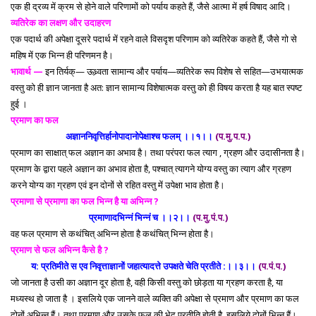
एक ही द्रव्य में क्रम से होने वाले परिणामों को पर्याय कहते हैं, जैसे आत्मा में हर्ष विषाद आदि।
व्यतिरेक का लक्षण और उदाहरण
एक पदार्थ की अपेक्षा दूसरे पदार्थ में रहने वाले विसदृश परिणाम को व्यतिरेक कहते हैं, जैसे गो से
महिष में एक भिन्न ही परिणमन है।
भावार्थ —
इन तिर्यक्— ऊध्र्वता सामान्य और पर्याय—व्यतिरेक रूप विशेष से सहित—उभयात्मक
वस्तु को ही ज्ञान जानता है अत: ज्ञान सामान्य विशेषात्मक वस्तु को ही विषय करता है यह बात स्पष्ट
हुई ।
प्रमाण का फल
अज्ञाननिवृत्तिर्हानोपादानोपेक्षाश्च फलम् ।।१।।
(प.मु.प.प.)
प्रमाण का साक्षात् फल अज्ञान का अभाव है। तथा परंपरा फल त्याग , ग्रहण और उदासीनता है।
प्रमाण के द्वारा पहले अज्ञान का अभाव होता है, पश्चात् त्यागने योग्य वस्तु का त्याग और ग्रहण
करने योग्य का ग्रहण एवं इन दोनों से रहित वस्तु में उपेक्षा भाव होता है।
प्रमाणा से प्रमाणा का फल भिन्न है या अभिन्न ?
प्रमाणादभिन्नं भिन्नं च ।।२।।
(प.मु.पं.प.)
वह फल प्रमाण से कथंचित् अभिन्न होता है कथंचित् भिन्न होता है।
प्रमाण से फल अभिन्न कैसे है ?
य: प्रतिमीते स एव निवृत्ताज्ञानों जहात्यादत्ते उपक्षते चेति प्रतीते :।।३।।
(प.पं.प.)
जो जानता है उसी का अज्ञान दूर होता है, वही किसी वस्तु को छोड़ता या ग्रहण करता है, या
मध्यस्थ हो जाता है । इसलिये एक जानने वाले व्यक्ति की अपेक्षा से प्रमाण और प्रमाण का फल
दोनों अभिन्न हैं। तथा प्रमाण और उसके फल की भेद प्रतीति होती है, इसलिये दोनों भिन्न हैं।