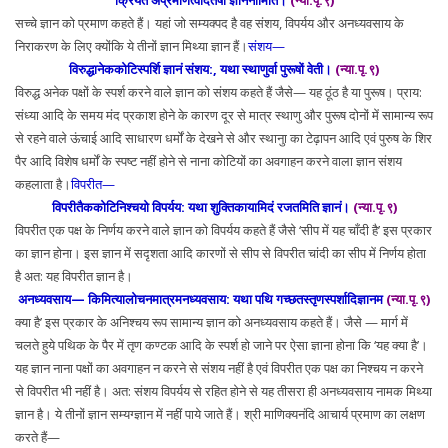
क्रियते अप्रमाणत्वादेतेषां ज्ञाननामिति।
(न्या.पृ.९)
सच्चे ज्ञान को प्रमाण कहते हैं। यहां जो सम्यक्पद है वह संशय, विपर्यय और अनध्यवसाय के
निराकरण के लिए क्योंकि ये तीनों ज्ञान मिथ्या ज्ञान हैं।
संशय—
विरुद्धानेककोटिस्पर्शि ज्ञानं संशय:, यथा स्थाणुर्वा पुरूषों वेती।
(न्या.पृ.९)
विरुद्ध अनेक पक्षों के स्पर्श करने वाले ज्ञान को संशय कहते हैं जैसे— यह ठूंठ है या पुरूष। प्राय:
संध्या आदि के समय मंद प्रकाश होने के कारण दूर से मात्र स्थाणु और पुरूष दोनों में सामान्य रूप
से रहने वाले ऊंचाई आदि साधारण धर्मों के देखने से और स्थानुा का टेढ़ापन आदि एवं पुरुष के शिर
पैर आदि विशेष धर्मों के स्पष्ट नहीं होने से नाना कोटियों का अवगाहन करने वाला ज्ञान संशय
कहलाता है।
विपरीत—
विपरीतैककोटिनिश्चयो विपर्यय: यथा शुक्तिकायामिदं रजतमिति ज्ञानं।
(न्या.पृ.९)
विपरीत एक पक्ष के निर्णय करने वाले ज्ञान को विपर्यय कहते हैं जैसे ‘सीप में यह चाँदी है’ इस प्रकार
का ज्ञान होना। इस ज्ञान में सदृशता आदि कारणों से सीप से विपरीत चांदी का सीप में निर्णय होता
है अत: यह विपरीत ज्ञान है।
अनध्यवसाय— किमित्यालोचनमात्रमनध्यवसाय: यथा पथि गच्छतस्तृणस्पर्शादिज्ञानम
(न्या.पृ.९)
क्या है’ इस प्रकार के अनिश्चय रूप सामान्य ज्ञान को अनध्यवसाय कहते हैं। जैसे — मार्ग में
चलते हुये पथिक के पैर में तृण कण्टक आदि के स्पर्श हो जाने पर ऐसा ज्ञाना होना कि ‘यह क्या है’।
यह ज्ञान नाना पक्षों का अवगाहन न करने से संशय नहीं है एवं विपरीत एक पक्ष का निश्चय न करने
से विपरीत भी नहीं है। अत: संशय विपर्यय से रहित होने से यह तीसरा ही अनध्यवसाय नामक मिथ्या
ज्ञान है। ये तीनों ज्ञान सम्यग्ज्ञान में नहीं पाये जाते हैं। श्री माणिक्यनंदि आचार्य प्रमाण का लक्षण
करते हैं—