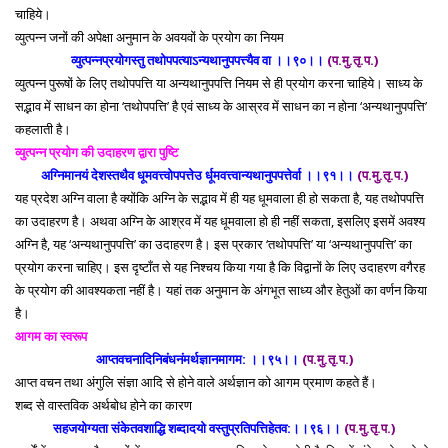
चाहिये।
व्युत्पन्न जनों की अपेक्षा अनुमान के अवयवों के प्रयोग का नियम
व्युत्पन्नप्रयोगस्तु तथोपपत्याऽन्यथानुपपत्त्यैव वा ।।९०।।
(प.मु.तृ.प.)
व्युत्पन्न पुरूषों के लिए तथोपपत्ति या अन्यथानुपपत्ति नियम से ही प्रयोग करना चाहिये। साध्य के
सद्भाव में साधन का होना ‘तथोपपत्ति’ है एवं साध्य के आस्रव में साधन का न होना ‘अन्यथानुपपत्ति’
कहलाती है।
व्युत्पन्न प्रयोग की उदाहरण द्वारा पुष्टि
अग्निमानयं देशस्तथैव धूमवत्त्वोपपत्तेउ र्धूमवत्त्वान्यथानुपपत्तेर्वा ।।९१।।
(प.मु.तृ.प.)
यह प्रदेश अग्नि वाला है क्योंकि अग्नि के सद्भाव में ही यह धूमवाला ही हो सकता है, यह तथोपपत्ति
का उदाहरण है। अथवा अग्नि के आश्रव में यह धूमवाला हो ही नहीं सकता, इसलिए इसमें अवश्य
अग्नि है, यह ‘अन्यथानुपपत्ति’ का उदाहरण है। इस प्रकार ‘तथोपपत्ति’ या ‘अन्यथानुपपत्ति’ का
प्रयोग करना चाहिए। इस दृष्टाँत से यह निश्चय किया गया है कि विद्वानों के लिए उदाहरण वगैरह
के प्रयोग की आवश्यकता नहीं है। यहां तक अनुमान के अंगभूत साध्य और हेतुओं का वर्णन किया
है।
आगम का स्वरूप
आप्तवचनादिनिबंधनंमर्थज्ञानमागम: ।।९५।।
(प.मु.तृ.प.)
आप्त वचन तथा अंगुलि संज्ञा आदि से होने वाले अर्थज्ञान को आगम प्रमाण कहते हैं।
शब्द से वास्तविक अर्थबोध होने का कारण
सहजयोग्यता संकेतवशाद्धि शब्दादयो वस्तुप्रतिपत्तिहेतव:।।९६।।
(प.मु.तृ.प.)