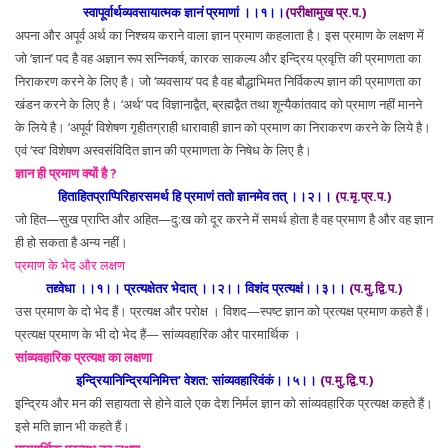
स्वापूर्वार्थव्यवसायात्मक ज्ञानं प्रमाणां ।।१।।
(परीक्षामुख प्र.प.)
अपना और अपूर्व अर्थ का निश्चय कराने वाला ज्ञान प्रमाण कहलाता है। इस प्रमाण के लक्षण में
जो ‘ज्ञान’ पद है वह अज्ञान रूप सन्निकर्ष, कारक साकल्य और इन्द्रिय प्रवृत्ति की प्रमाणता का
निराकरण करने के लिए है। जो ‘व्यवसाय’ पद है वह बौद्धाभिमत निर्विकल्प ज्ञान की प्रमाणता का
खंडन करने के लिए है। ‘अर्थ’ पद विज्ञानाद्वैत, ब्रह्मद्वैत तथा शून्यैकांतवाद को प्रमाण नहीं मानने
के लिये है। ‘अपूर्व‘ विशेषण गृहीतग्राही धारावाही ज्ञान को प्रमाण का निराकरण करने के लिये है।
एवं ‘स्व’ विशेषण अस्वसंविदित ज्ञान की प्रमाणता के निषेध के लिए है।
ज्ञान ही प्रमाण क्यों है ?
हिताहितप्राप्पिरिहारसमर्थ हि प्रमाणं ततो ज्ञानमेव तत् ।।२।।
(प.मृ.प्र.प.)
जो हित—सुख प्राप्ति और अहित—दु:ख को दूर करने में समर्थ होता है वह प्रमाण है और वह ज्ञान
ही हो सकता है अन्य नहीं।
प्रमाण के भेद और लक्षण
तद्द्वेधा ।।१।। प्रत्यक्षेतर भेदात् ।।२।। विशंद प्रत्यक्षं।।३।।
(प.मु.द्वि.प.)
उस प्रमाण के दो भेद हैं। प्रत्यक्ष और परोक्ष । विशद—स्पष्ट ज्ञान को प्रत्यक्ष प्रमाण कहते हैं।
प्रत्यक्ष प्रमाण के भी दो भेद हैं— सांव्यवहारिक और पारमार्थिक ।
सांव्यवहारिक प्रत्यक्ष का लक्षणा
इन्द्रियानिन्द्रियनिमित्त’ वेशत: सांव्यवहारिवंकं।।५।।
(प.मु.द्वि.प.)
इन्द्रिय और मन की सहायता से होने वाले एक देश निर्मल ज्ञान को सांव्यवहारिक प्रत्यक्ष कहते हैं।
इसे मति ज्ञान भी कहते हैं।