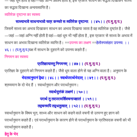
— जहां धूम होता है वहां—वहां अग्नि अवश्य होती है, इस प्रकार साधन का सद्भाव दिखाकर साध्य
का सद्भाव दिखाना अन्वयव्याप्ति है।
व्यतिरेक दृष्टान्त का स्वरूप
साध्याभावे साधनाभावो यत्र कय्यते स व्यतिरेक दृष्टान्त: ।।४५।।
(प.मु.तृ.प.)
जिसमें साध्य का अभाव दिखाकर साधन का अभाव दिखाया जाता है वह व्यतिरेक दृष्टांत है। जैसे
—जहां —जहां अग्नि नहीं होती है वहां—वहां धूम भी नहीं होता है , इस प्रकार से साध्य के अभाव में
साधन का अभाव दिखाना व्यतिरेक व्याप्ति है। ==
उपनय का लक्षण
==
हेतोरुपसंहार उपनय: ।।
४६।। (प.मु.तृ.प.)
पक्ष में साधन के दुहराने को उपनय कहते हैं।
निगमन का स्वरूप
प्रतिज्ञायास्तु निगमनम् ।।४७।।
(प.मु.तृ.प.)
प्रतिज्ञा के दुहराने को निगमन कहते हैं। जैसे धूम वाला होने से यह अग्नि वाला है। अनुमान के
भेदतदनुमानं द्वेधा।।४८।। स्वार्थपरार्थभेदात् ।।४९।।
(प.मु.तृ.प.)
श्रुममान के दो भेद हैं । स्वार्थानुमान और परार्थानुमान।
स्वार्थयुत्तंकं लक्षणं।।५०।।
परार्थ तु तदपरामर्शिवचनाज्ज्ञातं ।।५१।।
तद्वचनमपि तद्र्धतुत्वात् ।।५२।।
(प.मु.तृ.प.)
स्वार्थानुमान के विषय भूत, साध्य और साधन को कहने वाले वचनों से उत्पन्न हुए ज्ञान को
परार्थानुमान कहते हैं। एवं परार्थानुमान के कारण होने से परार्थानुमान के प्रतिपादक वचनों को भी
परार्थानुमान कहते हैं।
हेतु के भेद