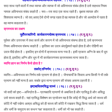
सहचारिणोव्र्याप्यव्यापकयोश्च सहभाव : ।।१३।।
(प.मु.तृ.प.)
सदा साथ रहने वालों में तथा व्याप्क और व्याप्क में जो अविनाभाव संबंध होता है उसे सहभाव नियम
नामक अविनाभाव संबंध कहते हैं । रूप—रस सदा एक साथ रहते हैं। वृक्षत्व व्यापक और
शिशपात्व व्याप्य है। जो तत् अतत् ऐसे दोनों जगह रहता है वह व्यापक है और जो अल्पदेश में रहता है
वह व्याप्य कहलाता है।
क्रमभाव का लक्षण
पूर्वोंत्तरचारिणों: कार्यकारणयोश्च क्रमभाव:।।१४।।
(प.मु.तृ.प.)
पूर्वचर और उत्तरचर में तथा कार्य और कारण में जो अविनाभाव संबन्ध होता है, उसे क्रमभाव
नियम अविनाभाव संबन्ध कहते हैं । कृतिका का उदय अंदर्मुहमर्त पहले होता है और रोहिणी का
उदय पीछे होता है । इसलिए इन दोनों में क्रमभाव माना गया है। इसी प्रकार अग्नि के बाद में धूम
होता है, इसलिए अग्नि और धूम में भी कार्यकारणरूप क्रमस्वरूप माना जाता है।
व्याप्ति ज्ञान का निर्णय कैसे होता है ?
तर्कात् तन्निर्णय: ।।१५।।
(प.मु.तृ.प.)
व्याप्ति—अविनाभाव का निर्णय तर्क प्रमाण से होता है । जैनाचार्यों के सिवाय अन्य किसी ने भी तर्क
प्रमाण को नहीं माना है अत: सबके द्वारा मान्य प्रमाण की संख्या असत्य ठहरती है ।
इष्टाबाधितमसिद्ध साध्यं ।।१६।।
(प.मु.तृ.प.)
जो वादी को इष्ट—अभिप्रेत है— प्रत्यक्षादि प्रमाणों से अबाधित है और प्रसिद्ध है और असिद्ध
उसे साध्य कहते हैं। यहां प्रसिद्ध विशेषण का प्रयोजन यह है कि कोई भी सिद्ध अर्थ को साध्य की
कोटि में नहीं रखेगा अतएव असिद्ध को ही साध्य की कोटि में रखकर सिद्ध किया जाता है । धर्म
और धर्मी के समुदाय का कथन ‘पक्ष’ कहलाता है। धर्मी को भी पक्ष कहते हैं।