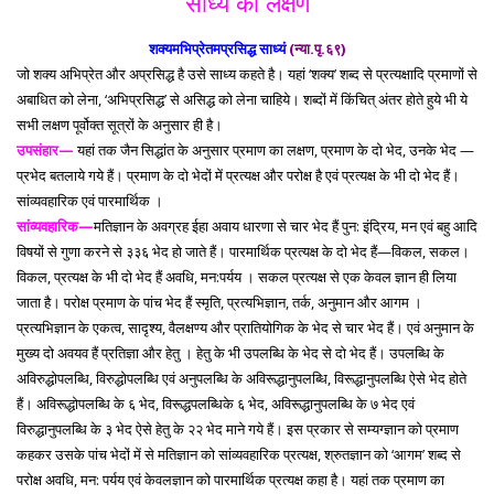
साध्य का लक्षण
शक्यमभिप्रेतमप्रसिद्ध साध्यं
(न्या.पृ.६९)
जो शक्य अभिप्रेत और अप्रसिद्ध है उसे साध्य कहते है। यहां ‘शक्य’ शब्द से प्रत्यक्षादि प्रमाणों से
अबाधित को लेना, ‘अभिप्रसिद्ध’ से असिद्ध को लेना चाहिये। शब्दों में किंचित् अंतर होते हुये भी ये
सभी लक्षण पूर्वोक्त सूत्रों के अनुसार ही है।
उपसंहार—
यहां तक जैन सिद्धांत के अनुसार प्रमाण का लक्षण, प्रमाण के दो भेद, उनके भेद —
प्रभेद बतलाये गये हैं। प्रमाण के दो भेदों में प्रत्यक्ष और परोक्ष है एवं प्रत्यक्ष के भी दो भेद हैं।
सांव्यवहारिक एवं पारमार्थिक ।
सांव्यवहारिक—
मतिज्ञान के अवग्रह ईहा अवाय धारणा से चार भेद हैं पुन: इंद्रिय, मन एवं बहु आदि
विषयों से गुणा करने से ३३६ भेद हो जाते हैं। पारमार्थिक प्रत्यक्ष के दो भेद हैं—विकल, सकल।
विकल, प्रत्यक्ष के भी दो भेद हैं अवधि, मन:पर्यय । सकल प्रत्यक्ष से एक केवल ज्ञान ही लिया
जाता है। परोक्ष प्रमाण के पांच भेद हैं स्मृति, प्रत्यभिज्ञान, तर्क, अनुमान और आगम ।
प्रत्यभिज्ञान के एकत्व, सादृश्य, वैलक्षण्य और प्रातियोगिक के भेद से चार भेद हैं। एवं अनुमान के
मुख्य दो अवयव हैं प्रतिज्ञा और हेतु । हेतु के भी उपलब्धि के भेद से दो भेद हैं। उपलब्धि के
अविरुद्धोपलब्धि, विरुद्धोपलब्धि एवं अनुपलब्धि के अविरूद्धानुपलब्धि, विरूद्धानुपलब्धि ऐसे भेद होते
हैं। अविरूद्धोपलब्धि के ६ भेद, विरूद्धपलब्धिके ६ भेद, अविरूद्धानुपलब्धि के ७ भेद एवं
विरुद्धानुपलब्धि के ३ भेद ऐसे हेतु के २२ भेद माने गये हैं। इस प्रकार से सम्यग्ज्ञान को प्रमाण
कहकर उसके पांच भेदों में से मतिज्ञान को सांव्यवहारिक प्रत्यक्ष, श्रुतज्ञान को ‘आगम’ शब्द से
परोक्ष अवधि, मन: पर्यय एवं केवलज्ञान को पारमार्थिक प्रत्यक्ष कहा है। यहां तक प्रमाण का