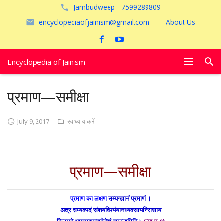
Jambudweep - 7599289809
encyclopediaofjainism@gmail.com
About Us
Encyclopedia of Jainism
विशेष आलेख
प्रमाण—समीक्षा
पूजायें
July 9, 2017
स्वाध्याय करें
जैन तीर्थ
अयोध्या
प्रमाण—समीक्षा
प्रमाण का लक्षण
सम्यग्ज्ञानं प्रमाणं ।
अत्र सम्यक्पदं संशयविपयंयानध्यवसायनिरासाय