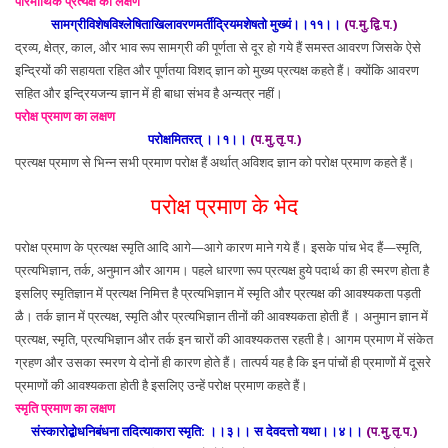
पारमार्थिक प्रत्यक्ष का लक्षण
सामग्रीविशेषविश्लेषिताखिलावरणमर्तीद्रियमशेषतो मुख्यं।।११।।
(प.मु.द्वि.प.)
द्रव्य, क्षेत्र, काल, और भाव रूप सामग्री की पूर्णता से दूर हो गये हैं समस्त आवरण जिसके ऐसे
इन्द्रियों की सहायता रहित और पूर्णतया विशद् ज्ञान को मुख्य प्रत्यक्ष कहते हैं। क्योंकि आवरण
सहित और इन्द्रियजन्य ज्ञान में ही बाधा संभव है अन्यत्र नहीं।
परोक्ष प्रमाण का लक्षण
परोक्षमितरत् ।।१।।
(प.मु.तृ.प.)
प्रत्यक्ष प्रमाण से भिन्न सभी प्रमाण परोक्ष हैं अर्थात् अविशद ज्ञान को परोक्ष प्रमाण कहते हैं।
परोक्ष प्रमाण के भेद
परोक्ष प्रमाण के प्रत्यक्ष स्मृति आदि आगे—आगे कारण माने गये हैं। इसके पांच भेद हैं—स्मृति,
प्रत्यभिज्ञान, तर्क, अनुमान और आगम। पहले धारणा रूप प्रत्यक्ष हुये पदार्थ का ही स्मरण होता है
इसलिए स्मृतिज्ञान में प्रत्यक्ष निमित्त है प्रत्यभिज्ञान में स्मृति और प्रत्यक्ष की आवश्यकता पड़ती
ळै। तर्क ज्ञान में प्रत्यक्ष, स्मृति और प्रत्यभिज्ञान तीनों की आवश्यकता होती हैं । अनुमान ज्ञान में
प्रत्यक्ष, स्मृति, प्रत्यभिज्ञान और तर्क इन चारों की आवश्यकतस रहती है। आगम प्रमाण में संकेत
ग्रहण और उसका स्मरण ये दोनों ही कारण होते हैं। तात्पर्य यह है कि इन पांचों ही प्रमाणों में दूसरे
प्रमाणों की आवश्यकता होती है इसलिए उन्हें परोक्ष प्रमाण कहते हैं।
स्मृति प्रमाण का लक्षण
संस्कारोद्बोधनिबंधना तदित्याकारा स्मृति: ।।३।। स देवदत्तो यथा।।४।।
(प.मु.तृ.प.)