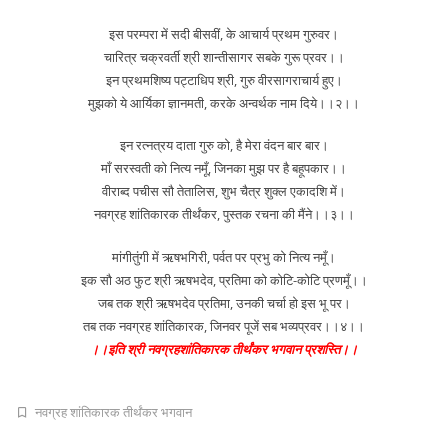
इस परम्परा में सदी बीसवीं, के आचार्य प्रथम गुरुवर।
चारित्र चक्रवर्ती श्री शान्तीसागर सबके गुरू प्रवर।।
इन प्रथमशिष्य पट्टाधिप श्री, गुरु वीरसागराचार्य हुए।
मुझको ये आर्यिका ज्ञानमती, करके अन्वर्थक नाम दिये।।२।।
इन रत्नत्रय दाता गुरु को, है मेरा वंदन बार बार।
माँ सरस्वती को नित्य नमूँ, जिनका मुझ पर है बहूपकार।।
वीराब्द पचीस सौ तेतालिस, शुभ चैत्र शुक्ल एकादशि में।
नवग्रह शांतिकारक तीर्थंकर, पुस्तक रचना की मैंने।।३।।
मांगीतुंगी में ऋषभगिरी, पर्वत पर प्रभु को नित्य नमूँ।
इक सौ अठ फुट श्री ऋषभदेव, प्रतिमा को कोटि-कोटि प्रणमूँ।।
जब तक श्री ऋषभदेव प्रतिमा, उनकी चर्चा हो इस भू पर।
तब तक नवग्रह शांतिकारक, जिनवर पूजें सब भव्यप्रवर।।४।।
।।इति श्री नवग्रहशांतिकारक तीर्थंकर भगवान प्रशस्ति।।
नवग्रह शांतिकारक तीर्थंकर भगवान