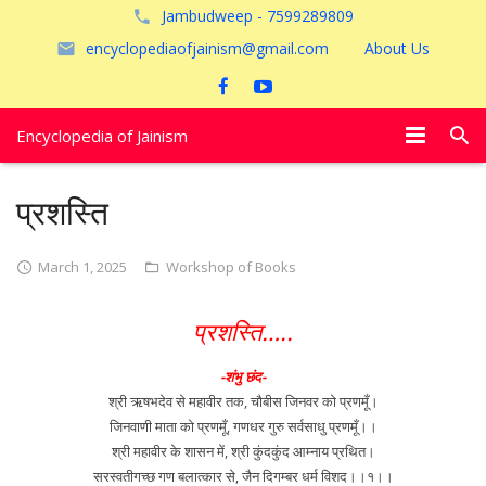
Jambudweep - 7599289809
encyclopediaofjainism@gmail.com
About Us
Encyclopedia of Jainism
विशेष आलेख
प्रशस्ति
पूजायें
March 1, 2025
Workshop of Books
जैन तीर्थ
प्रशस्ति…..
अयोध्या
-शंभु छंद-
श्री ऋषभदेव से महावीर तक, चौबीस जिनवर को प्रणमूँ।
जिनवाणी माता को प्रणमूँ, गणधर गुरु सर्वसाधु प्रणमूँ।।
श्री महावीर के शासन में, श्री कुंदकुंद आम्नाय प्रथित।
सरस्वतीगच्छ गण बलात्कार से, जैन दिगम्बर धर्म विशद।।१।।