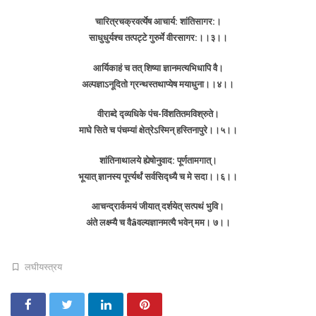
चारित्रचक्रवर्त्येष आचार्य: शांतिसागर:।
साधुधुर्यश्च तत्पट्टे गुरुर्मे वीरसागर:।।३।।
आर्यिकाहं च तत् शिष्या ज्ञानमत्यभिधापि वै।
अल्पज्ञाऽनूदितो ग्रन्थस्तथाप्येष मयाधुना।।४।।
वीराब्दे द्व्यधिके पंच-विंशतितमविश्रुते।
माघे सिते च पंचम्यां क्षेत्रेऽस्मिन् हस्तिनापुरे।।५।।
शांतिनाथालये ह्येषोनुवाद: पूर्णतामगात्।
भूयात् ज्ञानस्य पूर्त्त्यर्थं सर्वसिद्ध्यै च मे सदा।।६।।
आचन्द्रार्कमयं जीयात् दर्शयेत् सत्पथं भुवि।
अंते लक्ष्म्यै च वैâवल्यज्ञानमत्यै भवेन् मम। ७।।
लघीयस्त्रय