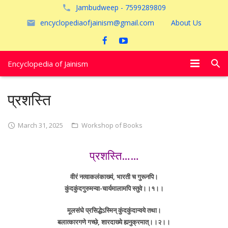
Jambudweep - 7599289809
encyclopediaofjainism@gmail.com
About Us
Encyclopedia of Jainism
विशेष आलेख
प्रशस्ति
पूजायें
March 31, 2025
Workshop of Books
जैन तीर्थ
प्रशस्ति……
अयोध्या
वीरं नत्वाकलंकाख्यं, भारती च गुरूनपि।
कुंदकुंदगुरुमन्वा-चार्यमालामपि स्तुवे।।१।।
मूलसंघे प्रसिद्धेऽस्मिन् कुंदकुंदान्वये तथा।
बलात्कारगणे गच्छे, शारदाख्ये ह्यनुक्रमात्।।२।।