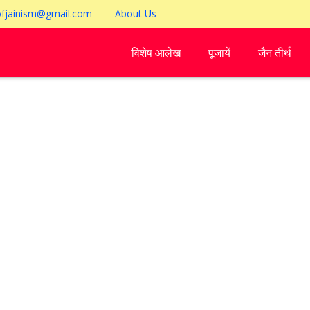
ofjainism@gmail.com
About Us
विशेष आलेख
पूजायें
जैन तीर्थ