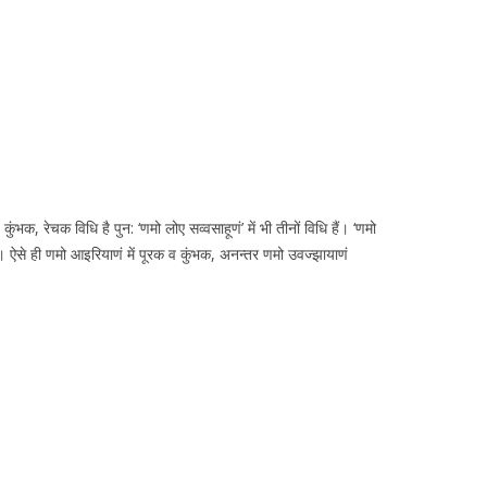
ुंभक, रेचक विधि है पुन: ‘णमो लोए सव्वसाहूणं’ में भी तीनों विधि हैं। ‘णमो
क है। ऐसे ही णमो आइरियाणं में पूरक व कुंभक, अनन्तर णमो उवज्झायाणं