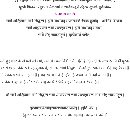
पूरकं विधाय अंगुष्ठानामिकाभ्यां नासाविवरद्वयं संवृत्य कुंभकं कुर्वन्नेव-
प्राणायामविधि
णमो अरिहंताणं णमो सिद्धाणं। इति गाथांशद्वयं जप्त्वान्ते रेचकं कुर्यात्। अनेनैव विधिना-
णमो आइरियाणं णमो उवज्झायाणं। इति गाथांशद्वयं तथा।
णमो लोए सव्वसाहूणं। इत्येकांशं जपेत्।
ए मंत्र के दो पदों को जपें, अंत में रेचक विधि करें। ऐसे ही दो पदों के उच्चारण में भी पूरक, क
अंदर से श्वांस रोके रखें यह कुंभक है, अनंतर ‘णमो सिद्धाणं’ बोलते हुए श्वांस को छोड़ें यह रेच
 में रेचक प्राणायाम होता है। यह सब मन से ही होता है उच्चारण में नहीं बनता है।
लाकर रोकना कुंभक है और रुकी वायु को धीरे-धीरे बाहर निकालना रेचक है।
ॐ णमो अरिहंताणं णमो सिद्धाणं णमो आयरियाणं णमो उवज्झायाणं णमो लोए सव्वसाहूणं।
इत्यपराजितमंत्रमष्टशतवारान्जपेत्।।इति जप:।।
(पुन: १०८ बार या २७ बार या ९ बार महामंत्र का जाप्य करें।)