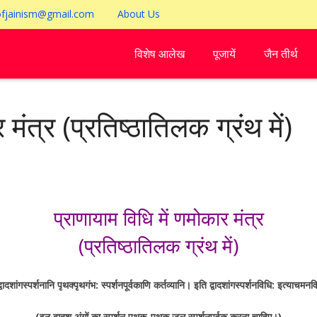
ofjainism@gmail.com
About Us
विशेष आलेख
पूजायें
जैन तीर्थ
 मंत्र (प्रतिष्ठातिलक ग्रंथ में)
प्राणायाम विधि में णमोकार मंत्र
(प्रतिष्ठातिलक ग्रंथ में)
्वादशांगस्पर्शनानि पृथक्पृथगंभ: स्पर्शनपूर्वकाणि कर्तव्यानि। इति द्वादशांगस्पर्शनविधि: इत्याचमन
(इन द्वादश अंगों का स्पर्शन पृथक्-पृथक् जल स्पर्शनपूर्वक करना चाहिए।)