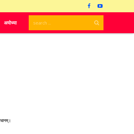
अयोध्या
विधानम्।