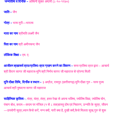
जन्मतिथि व दिनाँक –
अश्विनी शुक्ल अष्टमी (८-१०-१९७०)
जाति –
जैन
गोत्र –
भारू मूरी—भारल्य
माता का नाम
श्रीमति लक्ष्मी जैन
पिता का नाम
श्री अमीनचन्द जैन
लौकिक शिक्षा –
एम. ए.
आजीवन ब्रह्मचर्य व्रत/प्रतिमा-व्रत ग्रहण करने का विवरण –
सप्त प्रतिमा व्रत द्वारा –
आचार्य
श्री विराग सागर जी महाराज-मुनि श्री निर्णय सागर जी महाराज से प्रेरणा मिली
मुनि दीक्षा तिथि, दिनाँक व स्थान –
३ अप्रैल, रामपुर (छत्तीसगढ़) मुनि दीक्षा गुरु –
परम पूज्य
आचार्य श्री पुष्पदन्त सागर जी महाराज
साहित्यिक कृतित्व -.
मंत्र, यंत्र, तंत्र, हस्त रेखा से अपना भविष्य, ज्योतिष विद्या, ज्योतिष योग,
पंचाग बोध, कदम—कदम पर मंजिल (१ से ८ तक)वास्तु दोष एवं निवारण, उन्नति के सूत्र, जीवन
—उपयोगी सूत्र,ध्यान कैसे करें, नग्न क्यों, नारी क्या है, दुखी क्यों,कैसे मिलता सुख,गुरु से शुरू