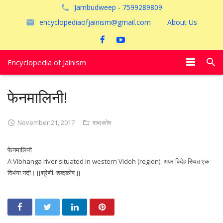
Jambudweep - 7599289809
encyclopediaofjainism@gmail.com
About Us
Encyclopedia of Jainism
विशेष आलेख
फेनमालिनी!
पूजायें
November 21, 2017
शब्दकोष
जैन तीर्थ
फेनमालिनी
अयोध्या
A Vibhanga river situated in western Videh (region). अपर विदेह स्थित एक
विभंगा नदी। [[श्रेणी: शब्दकोष ]]