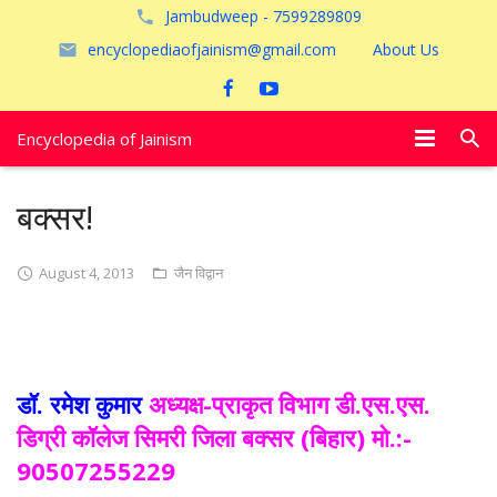
Jambudweep - 7599289809
encyclopediaofjainism@gmail.com
About Us
Encyclopedia of Jainism
विशेष आलेख
बक्सर!
पूजायें
August 4, 2013
जैन विद्वान
जैन तीर्थ
अयोध्या
डॉ. रमेश कुमार
अध्यक्ष-प्राकृत विभाग डी.एस.एस.
डिग्री कॉलेज सिमरी जिला बक्सर (बिहार) मो.:-
90507255229