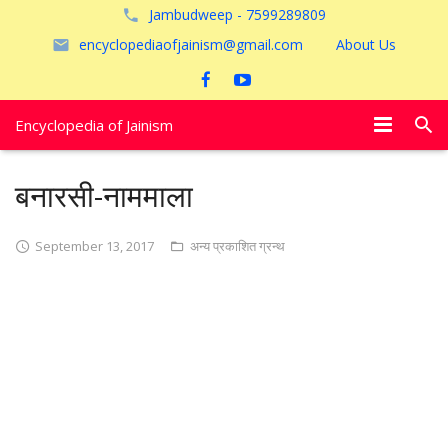
Jambudweep - 7599289809
encyclopediaofjainism@gmail.com
About Us
Encyclopedia of Jainism
विशेष आलेख
बनारसी-नाममाला
पूजायें
September 13, 2017
अन्य प्रकाशित ग्रन्थ
जैन तीर्थ
अयोध्या