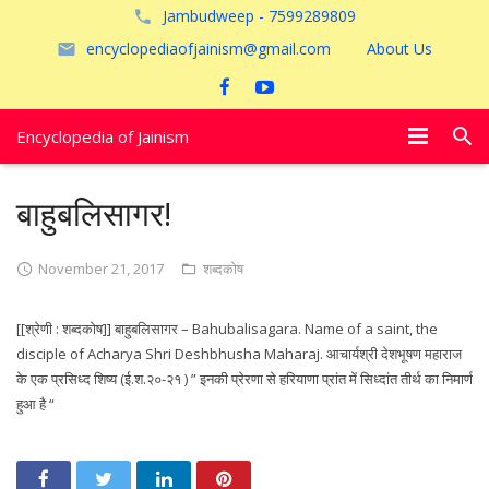
Jambudweep - 7599289809
encyclopediaofjainism@gmail.com
About Us
Encyclopedia of Jainism
विशेष आलेख
बाहुबलिसागर!
पूजायें
November 21, 2017
शब्दकोष
जैन तीर्थ
[[श्रेणी : शब्दकोष]] बाहुबलिसागर – Bahubalisagara. Name of a saint, the
अयोध्या
disciple of Acharya Shri Deshbhusha Maharaj. आचार्यश्री देशभूषण महाराज
के एक प्रसिध्द शिष्य (ई.श.२०-२१ ) ” इनकी प्रेरणा से हरियाणा प्रांत में सिध्दांत तीर्थ का निमार्ण
हुआ है “