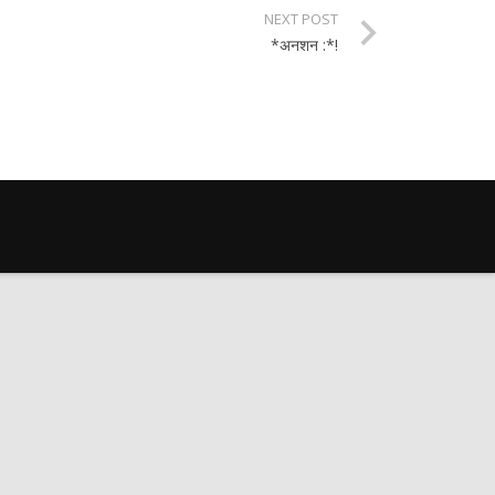
NEXT POST
*अनशन :*!