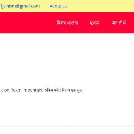
ofjainism@gmail.com
About Us
विशेष आलेख
पूजायें
जैन तीर्थ
mit on Rukmi mountain. रुकिम पर्वत स्तिथ एक कूट “