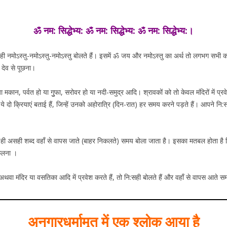
ॐ नम: सिद्धेभ्य: ॐ नम: सिद्धेभ्य: ॐ नम: सिद्धेभ्य:।
मोऽस्तु-नमोऽस्तु-नमोऽस्तु बोलते हैं। इसमें ॐ जय और नमोऽस्तु का अर्थ तो लगभग सभी को पता 
 देव से पूछना।
ो या मकान, पर्वत हो या गुुफा, सरोवर हो या नदी-समुद्र आदि। श्रावकों को तो केवल मंदिरों में प
ये दो क्रियाएं बताई हैं, जिन्हें उनको अहोरात्रि (दिन-रात) हर समय करने पड़ते हैं। आपने नि:
ैसे ही असही शब्द वहाँ से वापस जाते (बाहर निकलते) समय बोला जाता है। इसका मतबल होता है क
िकलना ।
 अथवा मंदिर या वसतिका आदि में प्रवेश करते हैं, तो नि:सही बोलते हैं और वहाँ से वापस आते 
अनगारधर्मामृत में एक श्लोक आया है