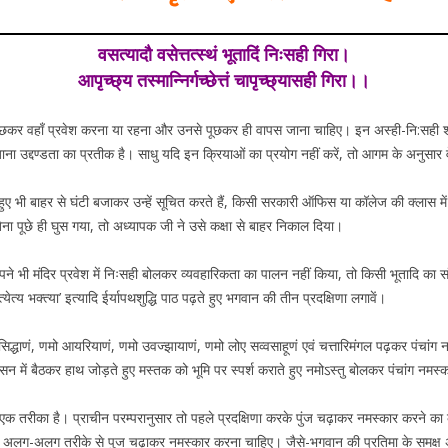
वसत्यादौ वसेत्तत्स्थं भूतादिं निःसही गिरा।
आपृच्छ्य तस्मान्निर्गच्छेत्तं चापृच्छ्यासही गिरा।।
कर वहाँ प्रवेश करना या रहना और उनसे पूछकर ही वापस जाना चाहिए। इन अस्ही-नि:सही शब्दों
ाना उद्दण्डता का प्रतीक है। साधु यदि इन क्रियाओं का प्रयोग नहीं करें, तो आगम के अनुसार वे 
 हुए भी बाहर से घंटी बजाकर उन्हें सूचित करते हैं, किसी सरकारी ऑफिस या कॉलेज की क्लास मे
से बिना पूछे ही घुस गया, तो अध्यापक जी ने उसे कक्षा से बाहर निकाल दिया।
पने भी मंदिर प्रवेश में निःसही बोलकर व्यवहारिकता का पालन नहीं किया, तो किसी भूतादि क
्येत्य भक्त्या’ इत्यादि ईर्यापथशुद्धि पाठ पढ़ते हुए भगवान की तीन प्रदक्षिणा लगावें।
्धाणं, णमो आयरियाणं, णमो उवज्झायाणं, णमो लोए सव्वसाहूणं एवं चत्तारिमंगल पढ़कर पंचांग न
सन में बैठकर हाथ जोड़ते हुए मस्तक को भूमि पर स्पर्श कराते हुए नमोऽस्तु बोलकर पंचांग नमस
ा एक तरीका है। प्राचीन परम्परानुसार तो पहले प्रदक्षिणा करके पुंज चढ़ाकर नमस्कार करने का 
 समक्ष अलग-अलग तरीके से पुज चढ़ाकर नमस्कार करना चाहिए। जैसे-भगवान की प्रतिमा के समक्ष अर