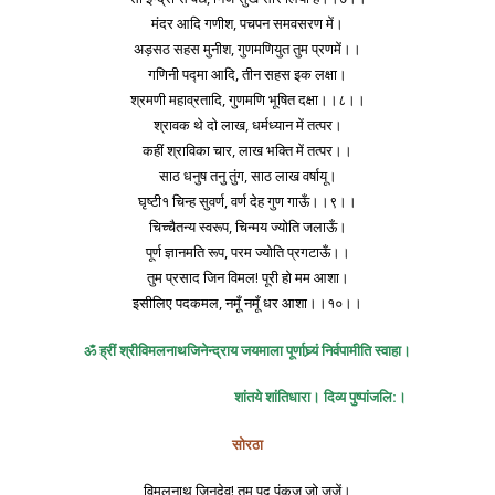
मंदर आदि गणीश, पचपन समवसरण में।
अड़सठ सहस मुनीश, गुणमणियुत तुम प्रणमें।।
गणिनी पद्मा आदि, तीन सहस इक लक्षा।
श्रमणी महाव्रतादि, गुणमणि भूषित दक्षा।।८।।
श्रावक थे दो लाख, धर्मध्यान में तत्पर।
कहीं श्राविका चार, लाख भक्ति में तत्पर।।
साठ धनुष तनु तुंग, साठ लाख वर्षायू।
घृष्टी१ चिन्ह सुवर्ण, वर्ण देह गुण गाऊँ।।९।।
चिच्चैतन्य स्वरूप, चिन्मय ज्योति जलाऊँ।
पूर्ण ज्ञानमति रूप, परम ज्योति प्रगटाऊँ।।
तुम प्रसाद जिन विमल! पूरी हो मम आशा।
इसीलिए पदकमल, नमूँ नमूँ धर आशा।।१०।।
ॐ ह्रीं श्रीविमलनाथजिनेन्द्राय जयमाला पूर्णाघ्र्यं निर्वपामीति स्वाहा।
शांतये शांतिधारा। दिव्य पुष्पांजलि:।
सोरठा
विमलनाथ जिनदेव! तुम पद पंकज जो जजें।