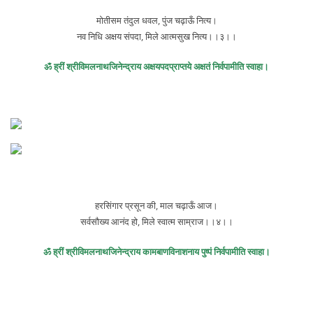
मोतीसम तंदुल धवल, पुंज चढ़ाऊँ नित्य।
नव निधि अक्षय संपदा, मिले आत्मसुख नित्य।।३।।
ॐ ह्रीं श्रीविमलनाथजिनेन्द्राय अक्षयपदप्राप्तये अक्षतं निर्वपामीति स्वाहा।
हरसिंगार प्रसून की, माल चढ़ाऊँ आज।
सर्वसौख्य आनंद हो, मिले स्वात्म साम्राज।।४।।
ॐ ह्रीं श्रीविमलनाथजिनेन्द्राय कामबाणविनाशनाय पुष्पं निर्वपामीति स्वाहा।