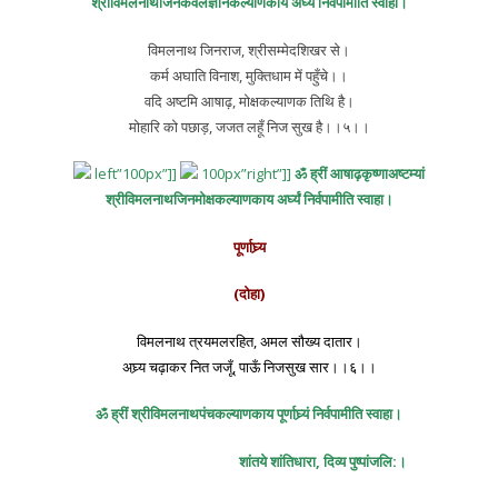
श्रीविमलनाथजिनकेवलज्ञानकल्याणकाय अर्घ्यं निर्वपामीति स्वाहा।
विमलनाथ जिनराज, श्रीसम्मेदशिखर से।
कर्म अघाति विनाश, मुक्तिधाम में पहुँचे।।
वदि अष्टमि आषाढ़, मोक्षकल्याणक तिथि है।
मोहारि को पछाड़, जजत लहूँ निज सुख है।।५।।
left”100px”]]
100px”right”]]
ॐ ह्रीं आषाढ़कृष्णाअष्टम्यां
श्रीविमलनाथजिनमोक्षकल्याणकाय अर्घ्यं निर्वपामीति स्वाहा।
पूर्णाघ्र्य
(दोहा)
विमलनाथ त्रयमलरहित, अमल सौख्य दातार।
अघ्र्य चढ़ाकर नित जजूँ, पाऊँ निजसुख सार।।६।।
ॐ ह्रीं श्रीविमलनाथपंचकल्याणकाय पूर्णाघ्र्यं निर्वपामीति स्वाहा।
शांतये शांतिधारा, दिव्य पुष्पांजलि:।