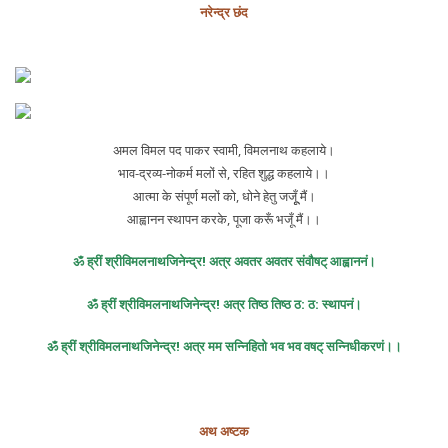
नरेन्द्र छंद
अमल विमल पद पाकर स्वामी, विमलनाथ कहलाये।
भाव-द्रव्य-नोकर्म मलों से, रहित शुद्ध कहलाये।।
आत्मा के संपूर्ण मलों को, धोने हेतु जजूूँ मैं।
आह्वानन स्थापन करके, पूजा करूँ भजूँ मैं।।
ॐ ह्रीं श्रीविमलनाथजिनेन्द्र! अत्र अवतर अवतर संवौषट् आह्वाननं।
ॐ ह्रीं श्रीविमलनाथजिनेन्द्र! अत्र तिष्ठ तिष्ठ ठ: ठ: स्थापनं।
ॐ ह्रीं श्रीविमलनाथजिनेन्द्र! अत्र मम सन्निहितो भव भव वषट् सन्निधीकरणं।।
अथ अष्टक