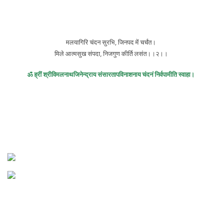
मलयागिरि चंदन सुरभि, जिनपद में चर्चंत।
मिले आत्मसुख संपदा, निजगुण कीर्ति लसंत।।२।।
ॐ ह्रीं श्रीविमलनाथजिनेन्द्राय संसारतापविनाशनाय चंदनं निर्वपामीति स्वाहा।