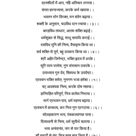
व्रतशीलों में आप, नहिं अतिचार लगाया।
संतत ज्ञानाभ्यास, करके कर्म खपाया।।
भवतन भोग विरक्त, मन संवेग बढ़ाया।
शक्ती के अनुसार, चउविध दान रचाया।।३।।
बारहविध तपधार, आतम शक्ति बढ़ाई।
धर्मशुक्ल से सिद्ध, साधु समाधि कराई।।
दशविध मुनि की नित्य, वैयावृत्य किया था।
सर्व शक्ति से पूर्ण, बहु उपकार किया था।।४।।
श्री अर्हंत जिनेन्द्र, भक्ति हृदय में धरके।
सूरि परम परमेश, गुण संस्तवन उचरके।।
उपाध्याय गुरु देव, शिवपथ के उपदेष्टा।
प्रवचन भक्ति समेत, गुणगण भजा हमेशा।।५।।
षट् आवश्यक नित्य, करके दोष नशाया।
हानिरहित परिपूर्ण, निज कर्तव्य निभाया।।
मार्ग प्रभावन पाय, धर्म महत्त्व बढ़ाया।
प्रवचन में वात्सल्य, कर निज गुण प्रगटाया।।६।।
सोलहकारण भाय, पंचकल्याणक पाया।
दिव्यध्वनी से नित्य, धर्म सुतीर्थ चलाया।।
भव्य अनंतानंत, जग से पार किया है।
सौ इन्द्रोें से वंद्य, निज सुख सार लिया है।।७।।