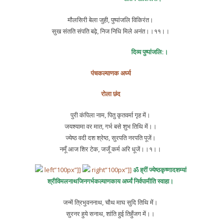
मौलसिरी बेला जुही, पुष्पांजलि विकिरंत।
सुख संतति संपति बढ़े, निज निधि मिले अनंत।।११।।
दिव्य पुष्पांजलि:।
पंचकल्याणक अर्घ्य
रोला छंद
पुरी कंपिला नाम, पितु कृतवर्मा गृह में।
जयश्यामा वर मात, गर्भ बसे शुभ तिथि में।।
ज्येष्ठ वदी दश श्रेष्ठ, सुरपति नरपति पूजें।
नमूँ आज शिर टेक, जजूँ कर्म अरि धूजें।।१।।
left”100px”]]
right”100px”]]
ॐ ह्रीं ज्येष्ठकृष्णादशम्यां
श्रीविमलनाथजिनगर्भकल्याणकाय अर्घ्यं निर्वपामीति स्वाहा।
जन्में त्रिभुवननाथ, चौथ माघ सुदि तिथि में।
सुरनर हुये सनाथ, शांति हुई तिहुँजग में।।