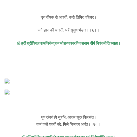
घृत दीपक से आरती, करूँ तिमिर परिहार।
जगे ज्ञान की भारती, भरें सुगुण भंडार।।६।।
ॐ ह्रीं श्रीविमलनाथजिनेन्द्राय मोहान्धकारविनाशनाय दीपं निर्वपामीति स्वाहा।
धूप खेवते हो सुरभि, आतम सुख विलसंत।
कर्म जलें शक्ती बढ़े, मिले निजात्म अनंत।।७।।