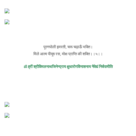
पूरणपोली इमरती, चरू चढ़ाऊँ भक्ति।
मिले आत्म पीयूष रस, मोक्ष प्राप्ति की शक्ति।।५।।
ॐ ह्रीं श्रीविमलनाथजिनेन्द्राय क्षुधारोगविनाशनाय नैवेद्यं निर्वपामीति