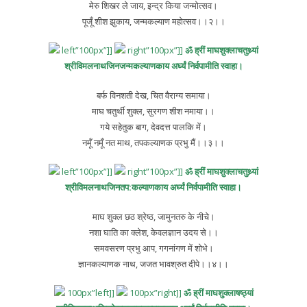
मेरु शिखर ले जाय, इन्द्र किया जन्मोत्सव।
पूजूँ शीश झुकाय, जन्मकल्याण महोत्सव।।२।।
left”100px”]]
right”100px”]]
ॐ ह्रीं माघशुक्लाचतुथ्र्यां
श्रीविमलनाथजिनजन्मकल्याणकाय अर्घ्यं निर्वपामीति स्वाहा।
बर्फ विनशती देख, चित वैराग्य समाया।
माघ चतुर्थी शुक्ल, सुरगण शीश नमाया।।
गये सहेतुक बाग, देवदत्त पालकि में।
नमूँ नमूँ नत माथ, तपकल्याणक प्रभु मैं।।३।।
left”100px”]]
right”100px”]]
ॐ ह्रीं माघशुक्लाचतुथ्र्यां
श्रीविमलनाथजिनतप:कल्याणकाय अर्घ्यं निर्वपामीति स्वाहा।
माघ शुक्ल छठ श्रेष्ठ, जामुनतरु के नीचे।
नशा घाति का क्लेश, केवलज्ञान उदय से।।
समवसरण प्रभु आप, गगनांगण में शोभे।
ज्ञानकल्याणक नाथ, जजत भावश्रुत दीपे।।४।।
100px”left]]
100px”right]]
ॐ ह्रीं माघशुक्लाषष्ठ्यां