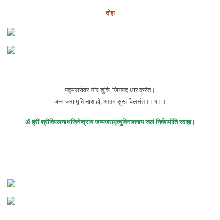
दोहा
पद्मसरोवर नीर शुचि, जिनपद धार करंत।
जन्म जरा मृति नाश हो, आतम सुख विलसंत।।१।।
ॐ ह्रीं श्रीविमलनाथजिनेन्द्राय जन्मजरामृत्युविनाशनाय जलं निर्वपामीति स्वाहा।