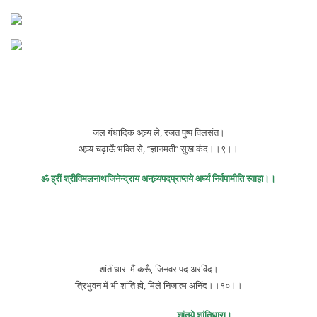
जल गंधादिक अघ्र्य ले, रजत पुष्प विलसंत।
अघ्र्य चढ़ाऊँ भक्ति से, ‘‘ज्ञानमती’’ सुख कंद।।९।।
ॐ ह्रीं श्रीविमलनाथजिनेन्द्राय अनघ्र्यपदप्राप्तये अर्घ्यं निर्वपामीति स्वाहा।।
शांतीधारा मैं करूँ, जिनवर पद अरविंद।
त्रिभुवन में भी शांति हो, मिले निजात्म अनिंद।।१०।।
शांतये शांतिधारा।