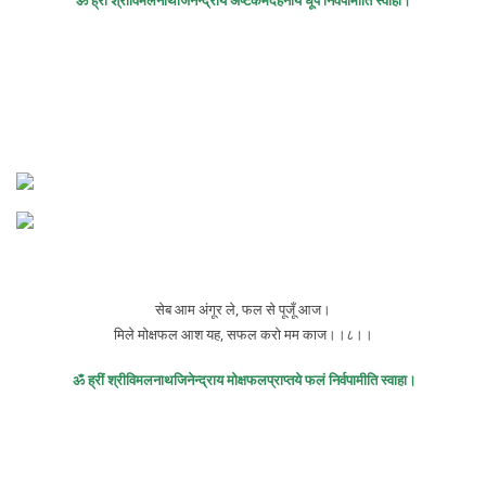
ॐ ह्रीं श्रीविमलनाथजिनेन्द्राय अष्टकर्मदहनाय धूपं निर्वपामीति स्वाहा।
सेब आम अंगूर ले, फल से पूजूँ आज।
मिले मोक्षफल आश यह, सफल करो मम काज।।८।।
ॐ ह्रीं श्रीविमलनाथजिनेन्द्राय मोक्षफलप्राप्तये फलं निर्वपामीति स्वाहा।